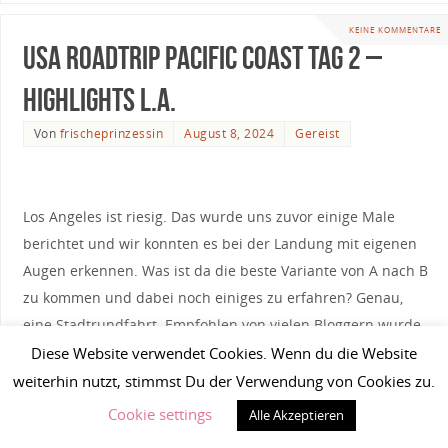
KEINE KOMMENTARE
USA Roadtrip Pacific Coast Tag 2 –
Highlights L.A.
Von
frischeprinzessin
August 8, 2024
Gereist
Los Angeles ist riesig. Das wurde uns zuvor einige Male
berichtet und wir konnten es bei der Landung mit eigenen
Augen erkennen. Was ist da die beste Variante von A nach B
zu kommen und dabei noch einiges zu erfahren? Genau,
eine Stadtrundfahrt. Empfohlen von vielen Bloggern wurde
uns dabei die deutschsprachige
Stadtrundfahrt mit Sandra
Diese Website verwendet Cookies. Wenn du die Website
und Dennis
. In einer Kleingruppe konnten wir ganz
weiterhin nutzt, stimmst Du der Verwendung von Cookies zu.
entspannt die Highlights von L.A entdecken und dabei noch
Cookie settings
Alle Akzeptieren
viel neues, interessantes lernen. Und das auf Deutsch.