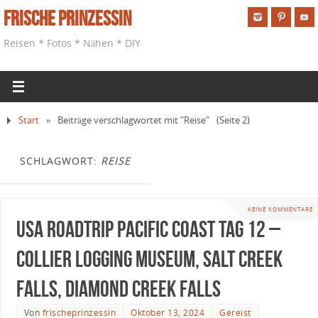
Frische Prinzessin
Reisen * Fotos * Nähen * DIY
Start
»
Beiträge verschlagwortet mit "Reise"
(Seite 2)
SCHLAGWORT:
REISE
KEINE KOMMENTARE
USA Roadtrip Pacific Coast Tag 12 –
Collier Logging Museum, Salt Creek
Falls, Diamond Creek Falls
Von
frischeprinzessin
Oktober 13, 2024
Gereist