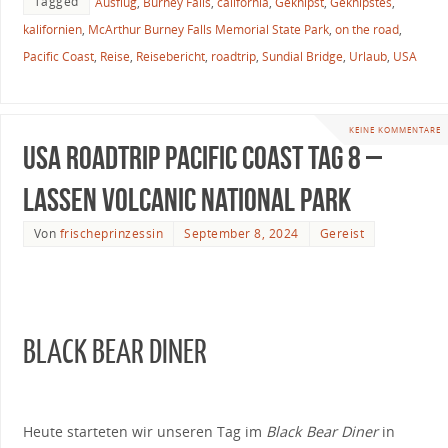
Tagged
Ausflug
,
Burney Falls
,
california
,
Geknipst
,
Geknipstes
,
kalifornien
,
McArthur Burney Falls Memorial State Park
,
on the road
,
Pacific Coast
,
Reise
,
Reisebericht
,
roadtrip
,
Sundial Bridge
,
Urlaub
,
USA
KEINE KOMMENTARE
USA Roadtrip Pacific Coast Tag 8 –
Lassen Volcanic National Park
Von
frischeprinzessin
September 8, 2024
Gereist
BLACK BEAR DINER
Heute starteten wir unseren Tag im
Black Bear Diner
in