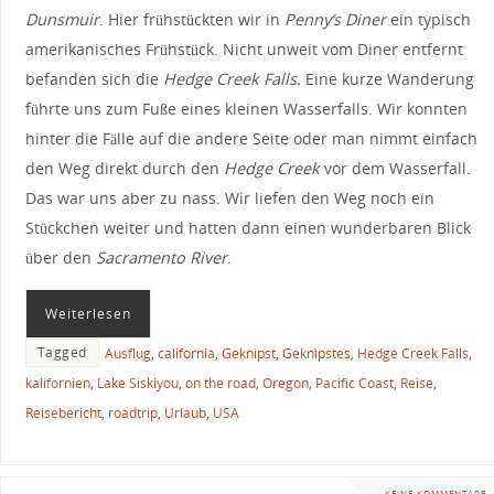
Dunsmuir
. Hier frühstückten wir in
Penny‘s Diner
ein typisch
amerikanisches Frühstück. Nicht unweit vom Diner entfernt
befanden sich die
Hedge Creek Falls.
Eine kurze Wanderung
führte uns zum Fuße eines kleinen Wasserfalls. Wir konnten
hinter die Fälle auf die andere Seite oder man nimmt einfach
den Weg direkt durch den
Hedge Creek
vor dem Wasserfall.
Das war uns aber zu nass. Wir liefen den Weg noch ein
Stückchen weiter und hatten dann einen wunderbaren Blick
über den
Sacramento River
.
Weiterlesen
Tagged
Ausflug
,
california
,
Geknipst
,
Geknipstes
,
Hedge Creek Falls
,
kalifornien
,
Lake Siskiyou
,
on the road
,
Oregon
,
Pacific Coast
,
Reise
,
Reisebericht
,
roadtrip
,
Urlaub
,
USA
KEINE KOMMENTARE