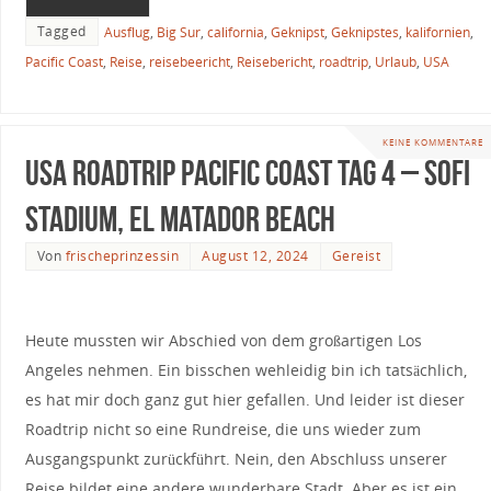
Tagged
Ausflug
,
Big Sur
,
california
,
Geknipst
,
Geknipstes
,
kalifornien
,
Pacific Coast
,
Reise
,
reisebeericht
,
Reisebericht
,
roadtrip
,
Urlaub
,
USA
KEINE KOMMENTARE
USA Roadtrip Pacific Coast Tag 4 – SoFi
Stadium, El Matador Beach
Von
frischeprinzessin
August 12, 2024
Gereist
Heute mussten wir Abschied von dem großartigen Los
Angeles nehmen. Ein bisschen wehleidig bin ich tatsächlich,
es hat mir doch ganz gut hier gefallen. Und leider ist dieser
Roadtrip nicht so eine Rundreise, die uns wieder zum
Ausgangspunkt zurückführt. Nein, den Abschluss unserer
Reise bildet eine andere wunderbare Stadt. Aber es ist ein