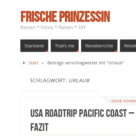
Frische Prinzessin
Reisen * Fotos * Nähen * DIY
Startseite
That’s me
Reiseberichte
Reise
Start
»
Beiträge verschlagwortet mit "Urlaub"
SCHLAGWORT:
URLAUB
KEINE KOMM
USA Roadtrip Pacific Coast –
Fazit