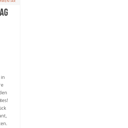
MMENTAR
Tag
 in
re
 den
ßes!
ück
nt,
ten.