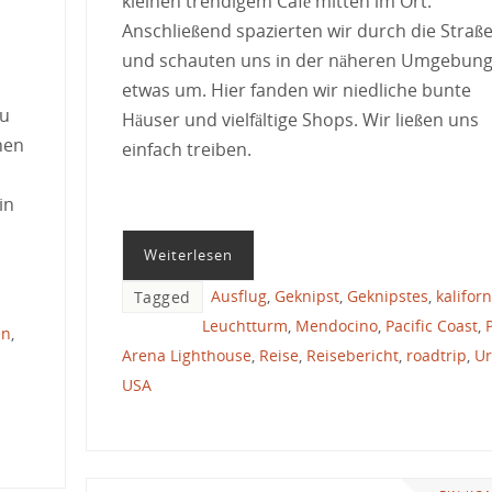
kleinen trendigem Café mitten im Ort.
Anschließend spazierten wir durch die Straß
und schauten uns in der näheren Umgebun
etwas um. Hier fanden wir niedliche bunte
zu
Häuser und vielfältige Shops. Wir ließen uns
hen
einfach treiben.
in
Weiterlesen
Ausflug
,
Geknipst
,
Geknipstes
,
kalifor
Tagged
Leuchtturm
,
Mendocino
,
Pacific Coast
,
en
,
Arena Lighthouse
,
Reise
,
Reisebericht
,
roadtrip
,
Ur
USA