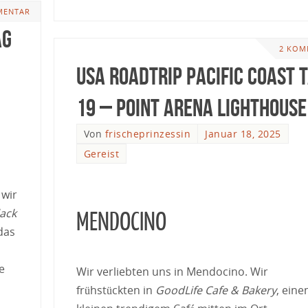
MENTAR
ag
2 KOM
USA Roadtrip Pacific Coast 
19 – Point Arena Lighthouse
Von
frischeprinzessin
Januar 18, 2025
Gereist
 wir
lack
MENDOCINO
das
e
Wir verliebten uns in Mendocino. Wir
frühstückten in
GoodLife Cafe & Bakery
, ein