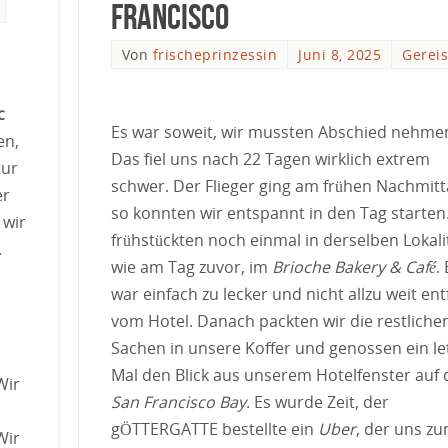
Francisco
Von
frischeprinzessin
Juni 8, 2025
Gereis
n
c
Es war soweit, wir mussten Abschied nehme
en,
Das fiel uns nach 22 Tagen wirklich extrem
tur
schwer. Der Flieger ging am frühen Nachmitt
er
so konnten wir entspannt in den Tag starten
wir
frühstückten noch einmal in derselben Lokali
.
wie am Tag zuvor, im
Brioche Bakery & Café
.
war einfach zu lecker und nicht allzu weit ent
vom Hotel. Danach packten wir die restliche
Sachen in unsere Koffer und genossen ein le
Mal den Blick aus unserem Hotelfenster auf 
Wir
San Francisco Bay
. Es wurde Zeit, der
gÖTTERGATTE bestellte ein
Uber
, der uns z
Wir