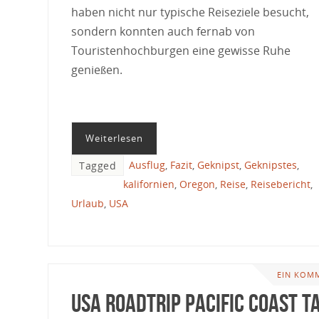
haben nicht nur typische Reiseziele besucht,
sondern konnten auch fernab von
Touristenhochburgen eine gewisse Ruhe
genießen.
Weiterlesen
Ausflug
,
Fazit
,
Geknipst
,
Geknipstes
,
Tagged
kalifornien
,
Oregon
,
Reise
,
Reisebericht
,
Urlaub
,
USA
EIN KOM
USA Roadtrip Pacific Coast T