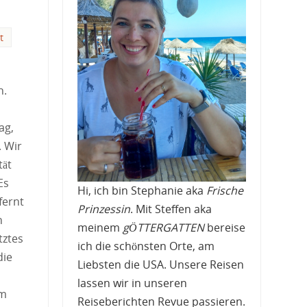
t
n.
ag,
. Wir
tät
 Es
Hi, ich bin Stephanie aka
Frische
fernt
Prinzessin
. Mit Steffen aka
n
meinem
gÖTTERGATTEN
bereise
tztes
ich die schönsten Orte, am
die
Liebsten die USA. Unsere Reisen
lassen wir in unseren
um
Reiseberichten Revue passieren.