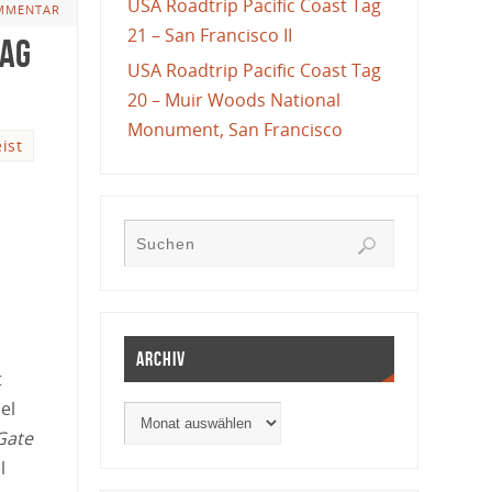
USA Roadtrip Pacific Coast Tag
MMENTAR
21 – San Francisco II
Tag
USA Roadtrip Pacific Coast Tag
20 – Muir Woods National
Monument, San Francisco
ist
Archiv
t
el
Gate
l