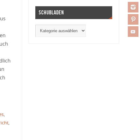
Schubladen
us
ten
auch
dlich
un
ich
es
,
icht
,