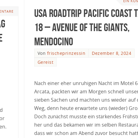
EIN KO
USA Roadtrip Pacific Coast 
ENTARE
ag
18 – Avenue of the Giants,
e
Mendocino
Von
frischeprinzessin
Dezember 8, 2024
Gereist
Nach einer eher unruhigen Nacht im Motel 6
Arcata, packten wir am Morgen schnell unse
sieben Sachen und machten uns wieder auf
Weg, denn heute erwartete uns (wieder) Gro
nd
Doch zunächst musste ein stärkendes Frühst
or
her und das bekamen wir im selben Restaura
en.
dass wir schon am Abend zuvor besucht hat