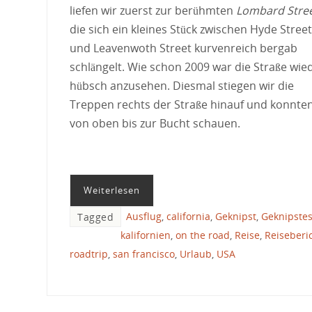
liefen wir zuerst zur berühmten
Lombard Stre
die sich ein kleines Stück zwischen Hyde Street
und Leavenwoth Street kurvenreich bergab
schlängelt. Wie schon 2009 war die Straße wie
hübsch anzusehen. Diesmal stiegen wir die
Treppen rechts der Straße hinauf und konnte
von oben bis zur Bucht schauen.
Weiterlesen
Ausflug
,
california
,
Geknipst
,
Geknipste
Tagged
kalifornien
,
on the road
,
Reise
,
Reiseberi
roadtrip
,
san francisco
,
Urlaub
,
USA