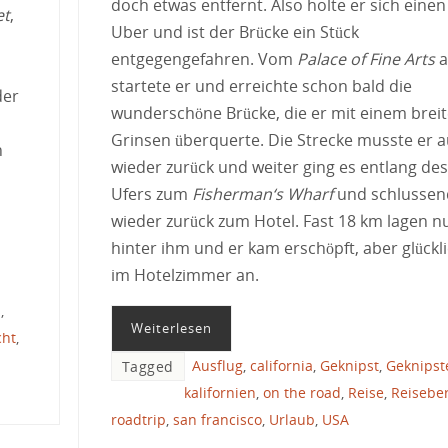
doch etwas entfernt. Also holte er sich einen
et
,
Uber und ist der Brücke ein Stück
entgegengefahren. Vom
Palace of Fine Arts
a
startete er und erreichte schon bald die
der
wunderschöne Brücke, die er mit einem brei
Grinsen überquerte. Die Strecke musste er 
n
wieder zurück und weiter ging es entlang des
Ufers zum
Fisherman‘s Wharf
und schlussen
wieder zurück zum Hotel. Fast 18 km lagen n
hinter ihm und er kam erschöpft, aber glückl
im Hotelzimmer an.
s
,
Weiterlesen
cht
,
Ausflug
,
california
,
Geknipst
,
Geknipst
Tagged
kalifornien
,
on the road
,
Reise
,
Reiseber
roadtrip
,
san francisco
,
Urlaub
,
USA