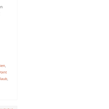
en
g
nien
,
Point
laub
,