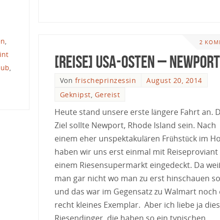
en
,
2 KOM
int
[Reise] USA-Osten – Newport
aub
,
Von
frischeprinzessin
August 20, 2014
Geknipst
,
Gereist
Heute stand unsere erste längere Fahrt an. 
Ziel sollte Newport, Rhode Island sein. Nach
einem eher unspektakulären Frühstück im Ho
haben wir uns erst einmal mit Reiseproviant 
einem Riesensupermarkt eingedeckt. Da wei
man gar nicht wo man zu erst hinschauen so
und das war im Gegensatz zu Walmart noch 
recht kleines Exemplar. Aber ich liebe ja die
Riesendinger, die haben so ein typischen