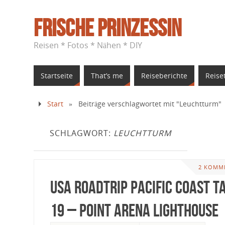
Frische Prinzessin
Reisen * Fotos * Nähen * DIY
Startseite
That’s me
Reiseberichte
Reise
Start
»
Beiträge verschlagwortet mit "Leuchtturm"
SCHLAGWORT:
LEUCHTTURM
2 KOMM
USA Roadtrip Pacific Coast T
19 – Point Arena Lighthouse