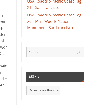
USA Roadtrip Pacific Coast Tag
21 – San Francisco II
USA Roadtrip Pacific Coast Tag
ch
20 – Muir Woods National
mit
Monument, San Francisco
ie
f dem
olt
bwohl
Die
nelt
m
Archiv
 die
ren.