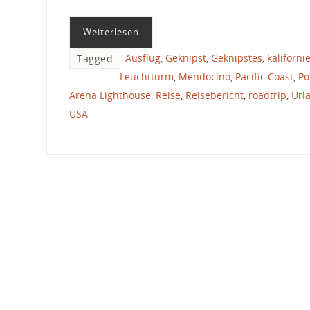
Weiterlesen
Ausflug
,
Geknipst
,
Geknipstes
,
kaliforni
Tagged
Leuchtturm
,
Mendocino
,
Pacific Coast
,
Po
Arena Lighthouse
,
Reise
,
Reisebericht
,
roadtrip
,
Url
USA