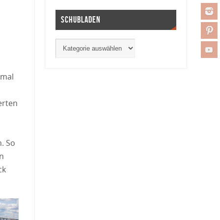
Schubladen
tmal
erten
. So
on
ck