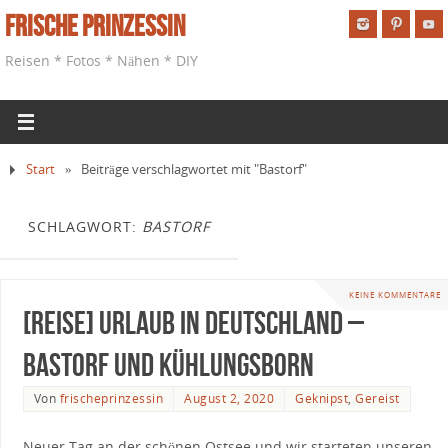
Frische Prinzessin
Reisen * Fotos * Nähen * DIY
Start
»
Beiträge verschlagwortet mit "Bastorf"
SCHLAGWORT:
BASTORF
KEINE KOMMENTARE
[Reise] Urlaub in Deutschland –
Bastorf und Kühlungsborn
Von
frischeprinzessin
August 2, 2020
Geknipst
,
Gereist
Neuer Tag an der schönen Ostsee und wir starteten unseren