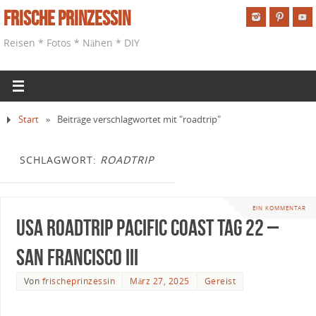
Frische Prinzessin
Reisen * Fotos * Nähen * DIY
Start
»
Beiträge verschlagwortet mit "roadtrip"
SCHLAGWORT:
ROADTRIP
EIN KOMMENTAR
USA Roadtrip Pacific Coast Tag 22 –
San Francisco III
Von
frischeprinzessin
März 27, 2025
Gereist