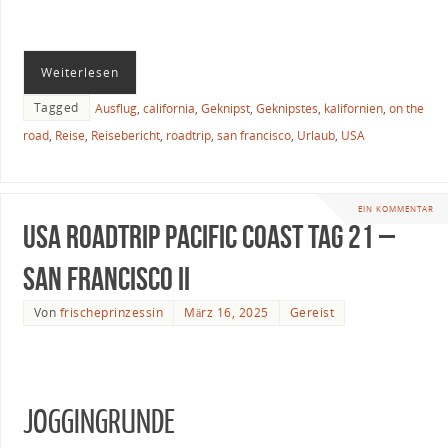
Weiterlesen
Tagged
Ausflug
,
california
,
Geknipst
,
Geknipstes
,
kalifornien
,
on the
road
,
Reise
,
Reisebericht
,
roadtrip
,
san francisco
,
Urlaub
,
USA
EIN KOMMENTAR
USA Roadtrip Pacific Coast Tag 21 –
San Francisco II
Von
frischeprinzessin
März 16, 2025
Gereist
JOGGINGRUNDE