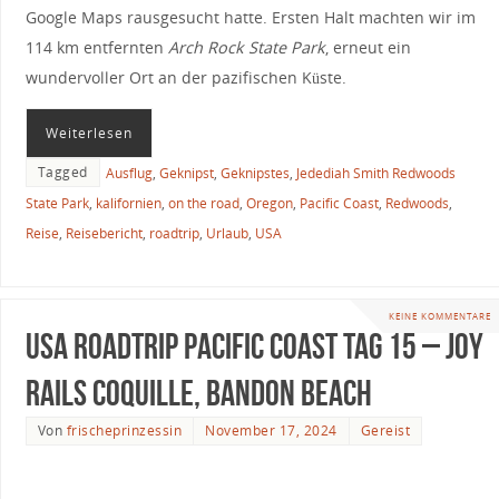
Google Maps rausgesucht hatte. Ersten Halt machten wir im
114 km entfernten
Arch Rock State Park
, erneut ein
wundervoller Ort an der pazifischen Küste.
Weiterlesen
Tagged
Ausflug
,
Geknipst
,
Geknipstes
,
Jedediah Smith Redwoods
State Park
,
kalifornien
,
on the road
,
Oregon
,
Pacific Coast
,
Redwoods
,
Reise
,
Reisebericht
,
roadtrip
,
Urlaub
,
USA
KEINE KOMMENTARE
USA Roadtrip Pacific Coast Tag 15 – Joy
Rails Coquille, Bandon Beach
Von
frischeprinzessin
November 17, 2024
Gereist