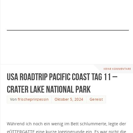
Last Day:
Crater Lake National Park
KEINE KOMMENTARE
USA Roadtrip Pacific Coast Tag 11 –
Crater Lake National Park
Next Day:
Devils Punchbowl Arch, Yaquina Head Lighthouse
Von
frischeprinzessin
Oktober 5, 2024
Gereist
Während ich noch ein wenig im Bett schlummerte, legte der
gÖTTERGATTE eine kurze Joggingrunde ein. Es war nicht die