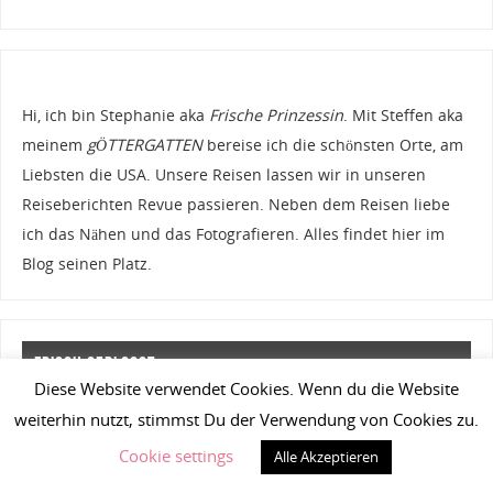
Hi, ich bin Stephanie aka
Frische Prinzessin
. Mit Steffen aka
meinem
gÖTTERGATTEN
bereise ich die schönsten Orte, am
Liebsten die USA. Unsere Reisen lassen wir in unseren
Reiseberichten Revue passieren. Neben dem Reisen liebe
ich das Nähen und das Fotografieren. Alles findet hier im
Blog seinen Platz.
Frisch gebloggt
Diese Website verwendet Cookies. Wenn du die Website
weiterhin nutzt, stimmst Du der Verwendung von Cookies zu.
USA Roadtrip Pacific Coast – Fazit
Cookie settings
USA Roadtrip Pacific Coast Tag 23 – Last Day Bye Bye San
Alle Akzeptieren
Francisco