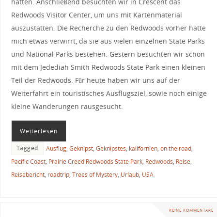
hatten. Anschließend besuchten wir in Crescent das
Redwoods Visitor Center, um uns mit Kartenmaterial
auszustatten. Die Recherche zu den Redwoods vorher hatte
mich etwas verwirrt, da sie aus vielen einzelnen State Parks
und National Parks bestehen. Gestern besuchten wir schon
mit dem Jedediah Smith Redwoods State Park einen kleinen
Teil der Redwoods. Für heute haben wir uns auf der
Weiterfahrt ein touristisches Ausflugsziel, sowie noch einige
kleine Wanderungen rausgesucht.
Weiterlesen
Tagged
Ausflug
,
Geknipst
,
Geknipstes
,
kalifornien
,
on the road
,
Pacific Coast
,
Prairie Creed Redwoods State Park
,
Redwoods
,
Reise
,
Reisebericht
,
roadtrip
,
Trees of Mystery
,
Urlaub
,
USA
KEINE KOMMENTARE