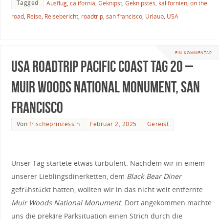
Tagged
Ausflug
,
california
,
Geknipst
,
Geknipstes
,
kalifornien
,
on the
road
,
Reise
,
Reisebericht
,
roadtrip
,
san francisco
,
Urlaub
,
USA
EIN KOMMENTAR
USA Roadtrip Pacific Coast Tag 20 –
Muir Woods National Monument, San
Francisco
Von
frischeprinzessin
Februar 2, 2025
Gereist
Unser Tag startete etwas turbulent. Nachdem wir in einem
unserer Lieblingsdinerketten, dem
Black Bear Diner
gefrühstückt hatten, wollten wir in das nicht weit entfernte
Muir Woods National Monument
. Dort angekommen machte
uns die prekäre Parksituation einen Strich durch die