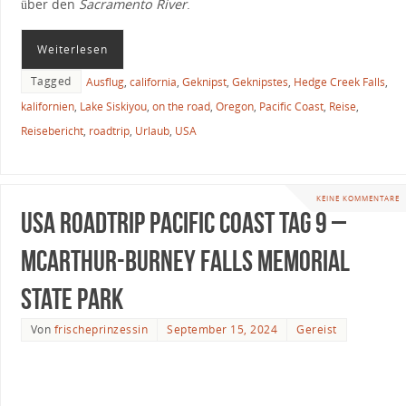
über den
Sacramento River
.
Weiterlesen
Tagged
Ausflug
,
california
,
Geknipst
,
Geknipstes
,
Hedge Creek Falls
,
kalifornien
,
Lake Siskiyou
,
on the road
,
Oregon
,
Pacific Coast
,
Reise
,
Reisebericht
,
roadtrip
,
Urlaub
,
USA
KEINE KOMMENTARE
USA Roadtrip Pacific Coast Tag 9 –
McArthur-Burney Falls Memorial
State Park
Von
frischeprinzessin
September 15, 2024
Gereist