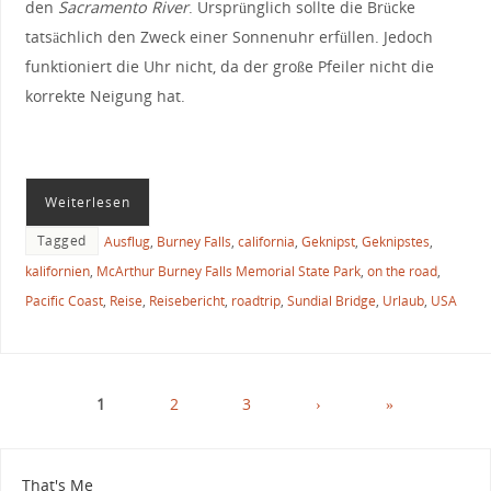
den
Sacramento River
. Ursprünglich sollte die Brücke
tatsächlich den Zweck einer Sonnenuhr erfüllen. Jedoch
funktioniert die Uhr nicht, da der große Pfeiler nicht die
korrekte Neigung hat.
Weiterlesen
Tagged
Ausflug
,
Burney Falls
,
california
,
Geknipst
,
Geknipstes
,
kalifornien
,
McArthur Burney Falls Memorial State Park
,
on the road
,
Pacific Coast
,
Reise
,
Reisebericht
,
roadtrip
,
Sundial Bridge
,
Urlaub
,
USA
1
2
3
›
»
That's Me