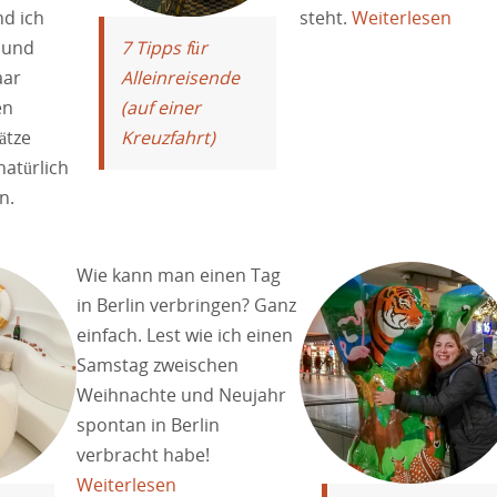
d ich
steht.
Weiterlesen
7 Tipps für
 und
Alleinreisende
aar
(auf einer
en
Kreuzfahrt)
ätze
atürlich
n.
Wie kann man einen Tag
in Berlin verbringen? Ganz
einfach. Lest wie ich einen
Samstag zweischen
Weihnachte und Neujahr
spontan in Berlin
verbracht habe!
Weiterlesen