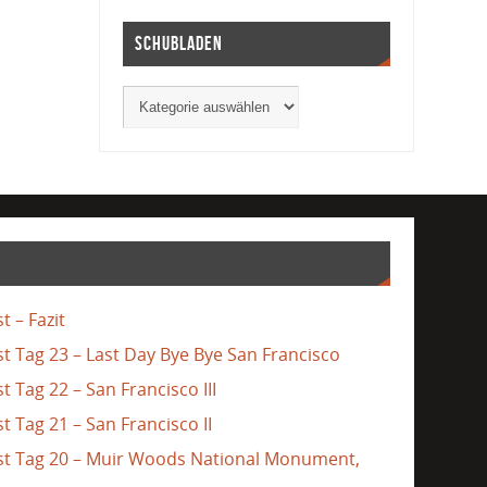
Schubladen
t – Fazit
st Tag 23 – Last Day Bye Bye San Francisco
t Tag 22 – San Francisco III
t Tag 21 – San Francisco II
ast Tag 20 – Muir Woods National Monument,