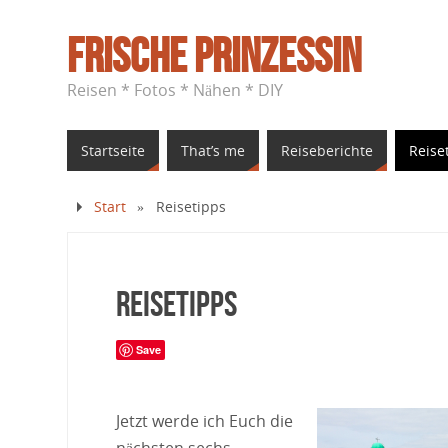
Frische Prinzessin
Reisen * Fotos * Nähen * DIY
Startseite
That’s me
Reiseberichte
Reise
Start
»
Reisetipps
Reisetipps
Save
Jetzt werde ich Euch die