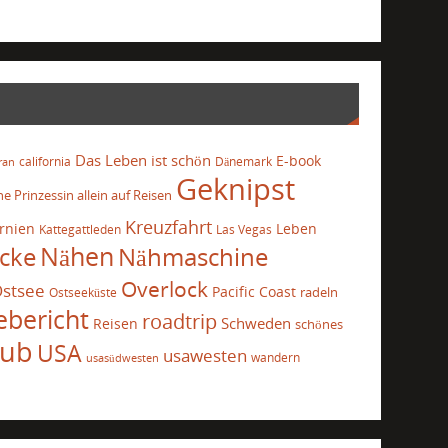
Das Leben ist schön
E-book
california
Dänemark
ran
Geknipst
he Prinzessin allein auf Reisen
Kreuzfahrt
ornien
Leben
Kattegattleden
Las Vegas
cke
Nähen
Nähmaschine
Overlock
stsee
Pacific Coast
radeln
Ostseeküste
ebericht
roadtrip
Schweden
Reisen
schönes
aub
USA
usawesten
wandern
usasüdwesten