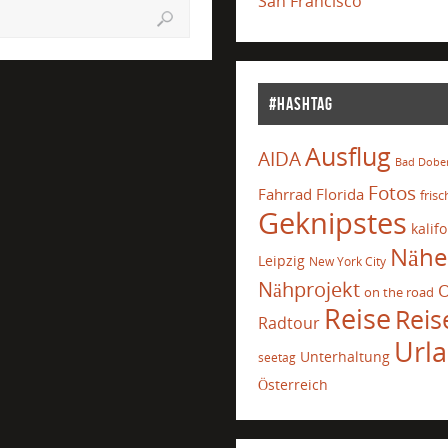
San Francisco
#Hashtag
Ausflug
AIDA
Bad Dobe
Fotos
Fahrrad
Florida
frisc
Geknipstes
kalif
Nähe
Leipzig
New York City
Nähprojekt
O
on the road
Reise
Reis
Radtour
Url
Unterhaltung
seetag
Österreich