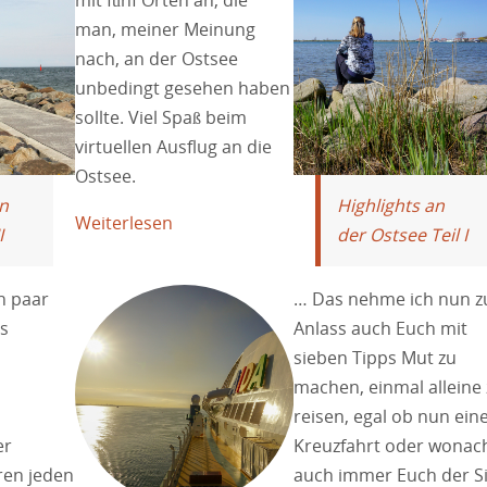
mit fünf Orten an, die
man, meiner Meinung
nach, an der Ostsee
unbedingt gesehen haben
sollte. Viel Spaß beim
virtuellen Ausflug an die
Ostsee.
n
Highlights an
Weiterlesen
I
der Ostsee Teil I
in paar
… Das nehme ich nun 
s
Anlass auch Euch mit
sieben Tipps Mut zu
machen, einmal alleine 
reisen, egal ob nun ein
er
Kreuzfahrt oder wonac
ren jeden
auch immer Euch der S