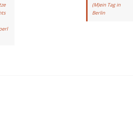
tze
(M)ein Tag in
hts
Berlin
perl