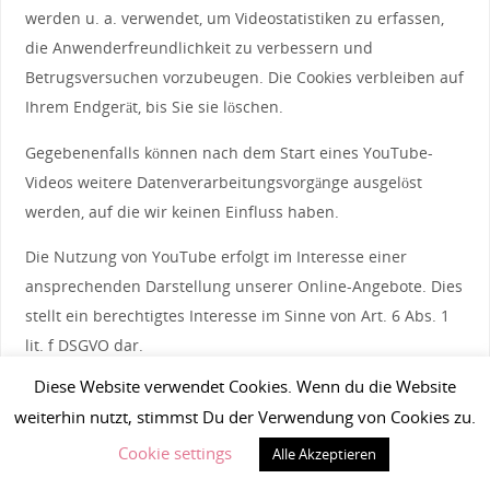
werden u. a. verwendet, um Videostatistiken zu erfassen,
die Anwenderfreundlichkeit zu verbessern und
Betrugsversuchen vorzubeugen. Die Cookies verbleiben auf
Ihrem Endgerät, bis Sie sie löschen.
Gegebenenfalls können nach dem Start eines YouTube-
Videos weitere Datenverarbeitungsvorgänge ausgelöst
werden, auf die wir keinen Einfluss haben.
Die Nutzung von YouTube erfolgt im Interesse einer
ansprechenden Darstellung unserer Online-Angebote. Dies
stellt ein berechtigtes Interesse im Sinne von Art. 6 Abs. 1
lit. f DSGVO dar.
Diese Website verwendet Cookies. Wenn du die Website
Weitere Informationen über Datenschutz bei YouTube
weiterhin nutzt, stimmst Du der Verwendung von Cookies zu.
finden Sie in deren Datenschutzerklärung unter:
https://policies.google.com/privacy?hl=de
.
Cookie settings
Alle Akzeptieren