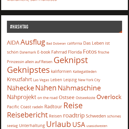
#Hashtag
Ausflug
AIDA
Das Leben ist
california
Bad Doberan
Fotos
schön
Fahrrad
Florida
E-book
frische
Dänemark
Geknipst
Prinzessin allein auf Reisen
Geknipstes
kalifornien
Kattegattleden
Kreuzfahrt
Leben
Leipzig
Las Vegas
New York City
Nähecke
Nähen
Nähmaschine
Overlock
Nähprojekt
Ostsee
on the road
Ostseeküste
Reise
Radtour
Pacific Coast
radeln
Reisebericht
roadtrip
Schweden
Reisen
schönes
Urlaub
USA
Unterhaltung
seetag
usasüdwesten