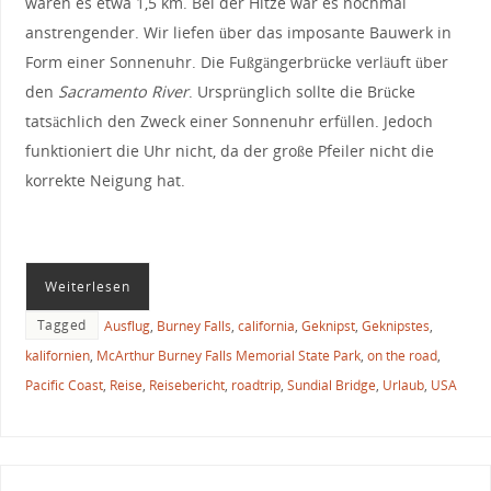
waren es etwa 1,5 km. Bei der Hitze war es nochmal
anstrengender. Wir liefen über das imposante Bauwerk in
Form einer Sonnenuhr. Die Fußgängerbrücke verläuft über
den
Sacramento River
. Ursprünglich sollte die Brücke
tatsächlich den Zweck einer Sonnenuhr erfüllen. Jedoch
funktioniert die Uhr nicht, da der große Pfeiler nicht die
korrekte Neigung hat.
Weiterlesen
Tagged
Ausflug
,
Burney Falls
,
california
,
Geknipst
,
Geknipstes
,
kalifornien
,
McArthur Burney Falls Memorial State Park
,
on the road
,
Pacific Coast
,
Reise
,
Reisebericht
,
roadtrip
,
Sundial Bridge
,
Urlaub
,
USA