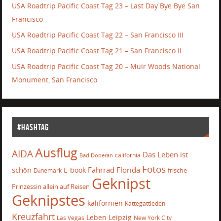
USA Roadtrip Pacific Coast Tag 23 – Last Day Bye Bye San
Francisco
USA Roadtrip Pacific Coast Tag 22 – San Francisco III
USA Roadtrip Pacific Coast Tag 21 – San Francisco II
USA Roadtrip Pacific Coast Tag 20 – Muir Woods National
Monument, San Francisco
#Hashtag
Ausflug
AIDA
Das Leben ist
california
Bad Doberan
Fotos
schön
Fahrrad
Florida
E-book
frische
Dänemark
Geknipst
Prinzessin allein auf Reisen
Geknipstes
kalifornien
Kattegattleden
Kreuzfahrt
Leben
Leipzig
Las Vegas
New York City