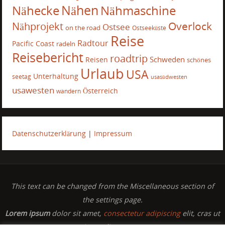
Nähecke
Nähen
Nähmaschine
Overlock
Nähprojekt
Ostsee
on the road
Ostseeküste
Reise
Radtour
Pacific Coast
radeln
Reisebericht
roadtrip
Schweden
Reisen
schönes
Urlaub
USA
Unterhaltung
seetag
usasüdwesten
usawesten
Österreich
wandern
Datenschutzerklärung
|
Impressum
This text can be changed from the Miscellaneous section of
the settings page.
Lorem ipsum
dolor sit amet,
consectetur adipiscing
elit, cras ut