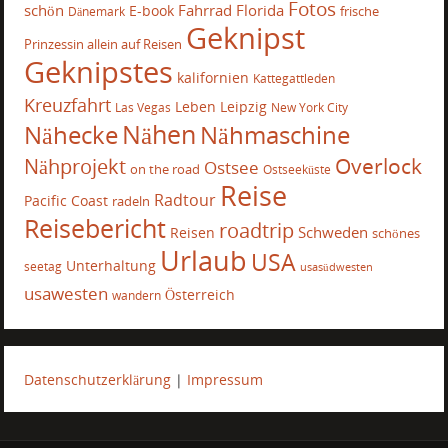
Fotos
schön
Fahrrad
Florida
E-book
frische
Dänemark
Geknipst
Prinzessin allein auf Reisen
Geknipstes
kalifornien
Kattegattleden
Kreuzfahrt
Leben
Leipzig
Las Vegas
New York City
Nähecke
Nähen
Nähmaschine
Overlock
Nähprojekt
Ostsee
on the road
Ostseeküste
Reise
Radtour
Pacific Coast
radeln
Reisebericht
roadtrip
Schweden
Reisen
schönes
Urlaub
USA
Unterhaltung
seetag
usasüdwesten
usawesten
Österreich
wandern
Datenschutzerklärung
|
Impressum