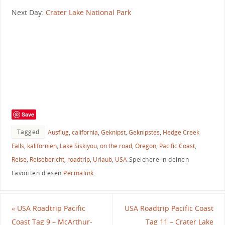
Next Day:
Crater Lake National Park
Save
Tagged
Ausflug
,
california
,
Geknipst
,
Geknipstes
,
Hedge Creek
Falls
,
kalifornien
,
Lake Siskiyou
,
on the road
,
Oregon
,
Pacific Coast
,
Reise
,
Reisebericht
,
roadtrip
,
Urlaub
,
USA
.
Speichere in deinen
Favoriten diesen
Permalink
.
«
USA Roadtrip Pacific
USA Roadtrip Pacific Coast
Coast Tag 9 – McArthur-
Tag 11 – Crater Lake