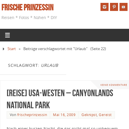
Frische Prinzessin
Reisen * Fotos * Nähen * DIY
Start
»
Beiträge verschlagwortet mit "Urlaub"
(Seite 22)
SCHLAGWORT:
URLAUB
KEINE KOMMENTARE
[Reise] USA-Westen – Canyonlands
National Park
Von
frischeprinzessin
Mai 16, 2009
Geknipst
,
Gereist
Nach einer kurzen Nacht, die gar nicht mal so unbequem