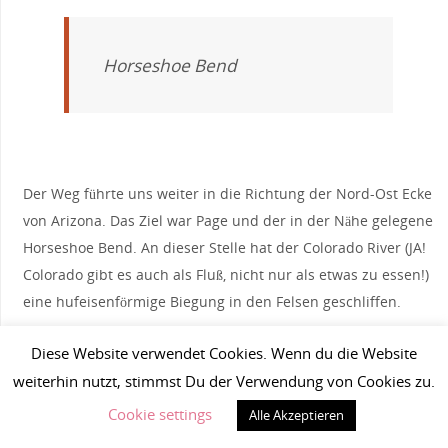
Horseshoe Bend
Der Weg führte uns weiter in die Richtung der Nord-Ost Ecke
von Arizona. Das Ziel war Page und der in der Nähe gelegene
Horseshoe Bend. An dieser Stelle hat der Colorado River (JA!
Colorado gibt es auch als Fluß, nicht nur als etwas zu essen!)
eine hufeisenförmige Biegung in den Felsen geschliffen.
Da wir etwa eine Stunde vor Sonnenuntergang eintrafen,
Diese Website verwendet Cookies. Wenn du die Website
beschlossen wir zu warten. Wir suchten uns ein gemütliches
weiterhin nutzt, stimmst Du der Verwendung von Cookies zu.
Plätzchen zwischen den Steinen und genossen die
Cookie settings
Alle Akzeptieren
wärmenden Strahlen der Sonne und den angenehm