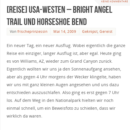
KEINE KOMMENTARE
[Reise] USA-Westen – Bright Angel
Tagged
Antelope Canyon
,
Fotos
,
Geknipst
,
Mars
,
Monument Valley
,
Reise
,
Reisebericht
,
roadtrip
,
Urlaub
,
USA
,
usawesten
Trail und Horseshoe Bend
Von
frischeprinzessin
Mai 14, 2009
Geknipst
,
Gereist
Ein neuer Tag, ein neuer Ausflug. Wobei eigentlich die ganze
Reise ein einziger, langer Ausflug ist, aber egal. Heute ging
es von Williams, AZ, wieder zum Grand Canyon zurück.
Eigentlich wollten wir uns ja den Sonnenaufgang ansehen,
aber als gegen 4 Uhr morgens der Wecker klingelte, haben
wir uns mit ganz kleinen Augen angesehen und uns dazu
entschieden auszuschlafen. Also ging es erst gegen 7 Uhr
los. Auf dem Weg in den Nationalpark hielten wir noch
einmal schnell, um ein Beweisfoto zu schießen, dass wir
wirklich da waren.