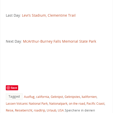
Last Day:
Levi’s Stadium, Clementine Trail
Next Day:
McArthur-Burney Falls Memorial State Park
Save
Tagged
Ausflug
,
california
,
Geknipst
,
Geknipstes
,
kalifornien
,
Lassen Volcanic National Park
,
Nationalpark
,
on the road
,
Pacific Coast
,
Reise
,
Reisebericht
,
roadtrip
,
Urlaub
,
USA
.
Speichere in deinen