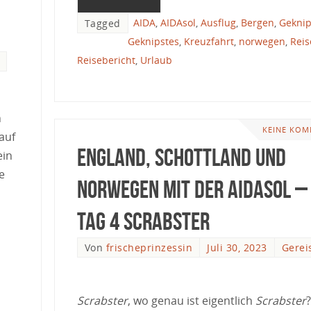
AIDA
,
AIDAsol
,
Ausflug
,
Bergen
,
Geknip
Tagged
Geknipstes
,
Kreuzfahrt
,
norwegen
,
Reis
Reisebericht
,
Urlaub
n
KEINE KOM
auf
England, Schottland und
ein
e
Norwegen mit der AIDAsol –
Tag 4 Scrabster
Von
frischeprinzessin
Juli 30, 2023
Gerei
Scrabster
, wo genau ist eigentlich
Scrabster
?