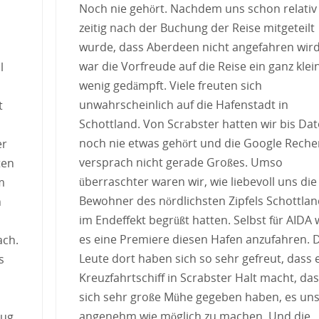
Noch nie gehört. Nachdem uns schon relativ
zeitig nach der Buchung der Reise mitgeteilt
wurde, dass Aberdeen nicht angefahren wird
war die Vorfreude auf die Reise ein ganz klei
l
wenig gedämpft. Viele freuten sich
unwahrscheinlich auf die Hafenstadt in
t
Schottland. Von Scrabster hatten wir bis Da
noch nie etwas gehört und die Google Reche
er
versprach nicht gerade Großes. Umso
ten
überraschter waren wir, wie liebevoll uns die
m
Bewohner des nördlichsten Zipfels Schottla
n
im Endeffekt begrüßt hatten. Selbst für AIDA 
es eine Premiere diesen Hafen anzufahren. 
ach.
Leute dort haben sich so sehr gefreut, dass 
s
Kreuzfahrtschiff in Scrabster Halt macht, das
sich sehr große Mühe gegeben haben, es uns
angenehm wie möglich zu machen. Und die
lug