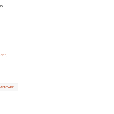
as
icht
,
MENTARE