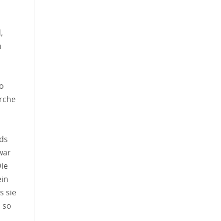
,
n
to
rche
nds
war
Die
ein
s sie
 so