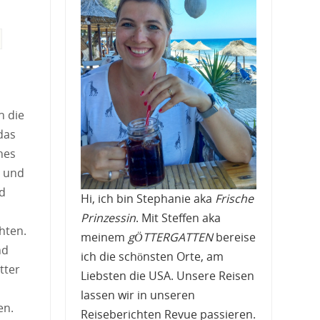
h die
das
hes
e und
d
Hi, ich bin Stephanie aka
Frische
Prinzessin
. Mit Steffen aka
hten.
meinem
gÖTTERGATTEN
bereise
nd
ich die schönsten Orte, am
tter
Liebsten die USA. Unsere Reisen
lassen wir in unseren
en.
Reiseberichten Revue passieren.