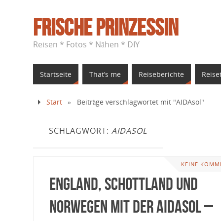
Frische Prinzessin
Reisen * Fotos * Nähen * DIY
Startseite
That’s me
Reiseberichte
Reise
Start
»
Beiträge verschlagwortet mit "AIDAsol"
SCHLAGWORT:
AIDASOL
KEINE KOMM
England, Schottland und
Norwegen mit der AIDAsol –