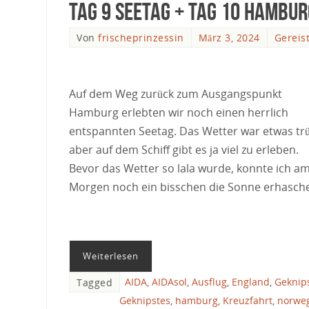
Tag 9 Seetag + Tag 10 Hambur
Von
frischeprinzessin
März 3, 2024
Gereis
Auf dem Weg zurück zum Ausgangspunkt
Hamburg erlebten wir noch einen herrlich
entspannten Seetag. Das Wetter war etwas tr
aber auf dem Schiff gibt es ja viel zu erleben.
Bevor das Wetter so lala wurde, konnte ich a
Morgen noch ein bisschen die Sonne erhasch
Weiterlesen
AIDA
,
AIDAsol
,
Ausflug
,
England
,
Geknip
Tagged
Geknipstes
,
hamburg
,
Kreuzfahrt
,
norwe