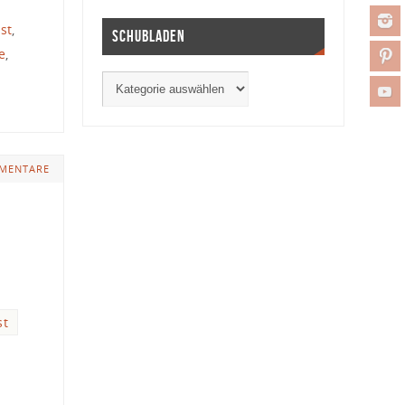
st
,
Schubladen
e
,
MENTARE
st