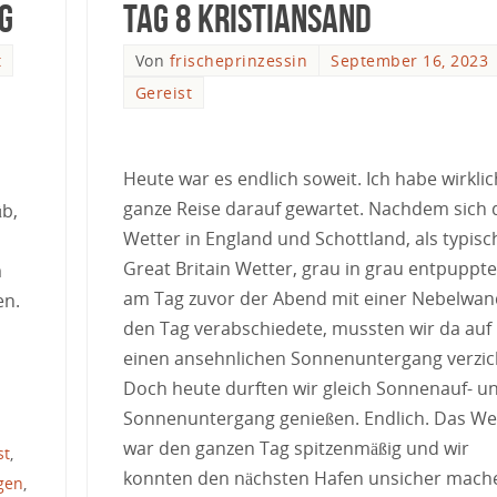
g
Tag 8 Kristiansand
t
Von
frischeprinzessin
September 16, 2023
Gereist
Heute war es endlich soweit. Ich habe wirklic
ganze Reise darauf gewartet. Nachdem sich 
üb,
Wetter in England und Schottland, als typisc
Great Britain Wetter, grau in grau entpuppt
m
am Tag zuvor der Abend mit einer Nebelwan
en.
den Tag verabschiedete, mussten wir da auf
einen ansehnlichen Sonnenuntergang verzic
Doch heute durften wir gleich Sonnenauf- u
Sonnenuntergang genießen. Endlich. Das We
war den ganzen Tag spitzenmäßig und wir
st
,
konnten den nächsten Hafen unsicher mach
gen
,