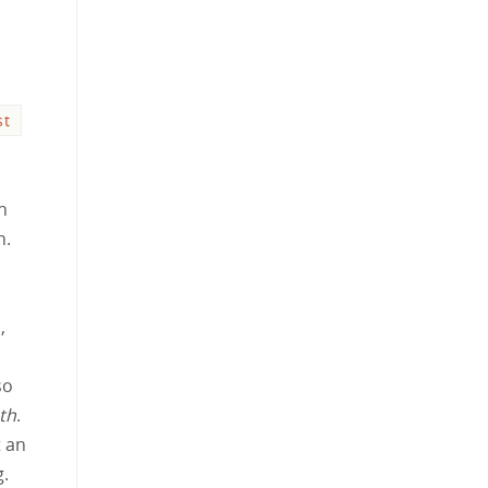
st
n
n.
,
so
th
.
t an
g.