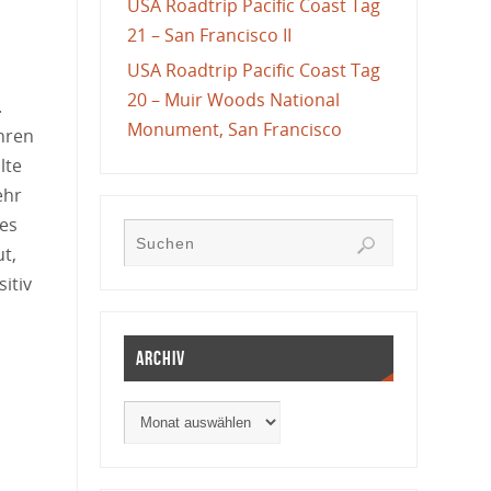
USA Roadtrip Pacific Coast Tag
21 – San Francisco II
USA Roadtrip Pacific Coast Tag
20 – Muir Woods National
.
Monument, San Francisco
ahren
lte
ehr
 es
t,
itiv
Archiv