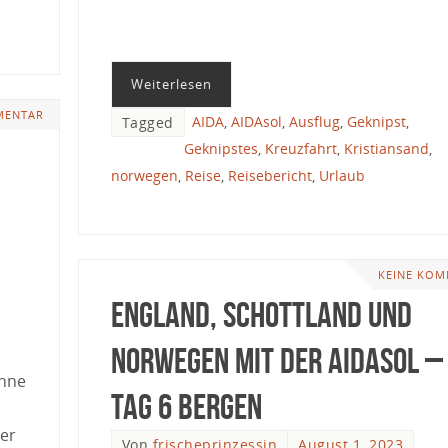
Weiterlesen
MENTAR
AIDA
,
AIDAsol
,
Ausflug
,
Geknipst
,
Tagged
Geknipstes
,
Kreuzfahrt
,
Kristiansand
,
norwegen
,
Reise
,
Reisebericht
,
Urlaub
KEINE KOM
England, Schottland und
Norwegen mit der AIDAsol –
Ohne
Tag 6 Bergen
er
Von
frischeprinzessin
August 1, 2023