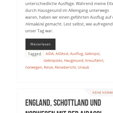
unterschiedliche Ausflüge. Während meine Elt
durch Hausgesund im Alleingang unterwegs
waren, haben wir einen geführten Ausflug auf
Himakånå
gemacht. Lest selbst, wie aufregend
unser Tag war.
Weiterlesen
AIDA
,
AIDAsol
,
Ausflug
,
Geknipst
,
Tagged
Geknipstes
,
Haugesund
,
Kreuzfahrt
,
norwegen
,
Reise
,
Reisebericht
,
Urlaub
KEINE KOMM
England, Schottland und