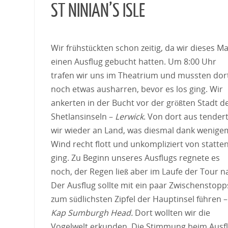
ST NINIAN’S ISLE
Wir frühstückten schon zeitig, da wir dieses Ma
einen Ausflug gebucht hatten. Um 8:00 Uhr
trafen wir uns im Theatrium und mussten dor
noch etwas ausharren, bevor es los ging. Wir
ankerten in der Bucht vor der größten Stadt d
Shetlansinseln –
Lerwick
. Von dort aus tender
wir wieder an Land, was diesmal dank wenige
Wind recht flott und unkompliziert von statte
ging. Zu Beginn unseres Ausflugs regnete es
noch, der Regen ließ aber im Laufe der Tour n
Der Ausflug sollte mit ein paar Zwischenstopp
zum südlichsten Zipfel der Hauptinsel führen –
Kap Sumburgh Head.
Dort wollten wir die
Vogelwelt erkunden. Die Stimmung beim Ausf