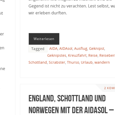
Gegend ist nicht zu verachten. Lest selbst, w
wir erleben durften.
it
der
Weiterlesen
ben
AIDA
,
AIDAsol
,
Ausflug
,
Geknipst
,
Tagged
Geknipstes
,
Kreuzfahrt
,
Reise
,
Reiseber
Schottland
,
Scrabster
,
Thurso
,
Urlaub
,
wandern
ine
2 KOM
r
England, Schottland und
Norwegen mit der AIDAsol –