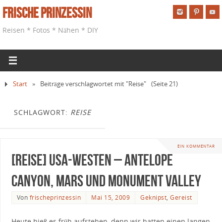
Frische Prinzessin
Reisen * Fotos * Nähen * DIY
Start
»
Beiträge verschlagwortet mit "Reise"
(Seite 21)
SCHLAGWORT:
REISE
EIN KOMMENTAR
[Reise] USA-Westen – Antelope
Canyon, Mars und Monument Valley
Von
frischeprinzessin
Mai 15, 2009
Geknipst
,
Gereist
Heute hieß es früh aufstehen, denn wir hatten einen langen