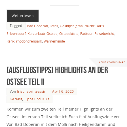
Weiterlesen
Tagged
Bad Doberan
,
Fotos
,
Geknipst
,
graal-müritz
,
karls
Erlebnisdorf
,
Kurzurlaub
,
Ostsee
,
Ostseeküste
,
Radtour
,
Reisebericht
,
Rerik
,
rhodondrenpark
,
Warnemünde
KEINE KOMMENTARE
[Ausflugstipps] Highlights an der
Ostsee Teil II
Von
frischeprinzessin
April 6, 2020
Gereist
,
Tipps und DIYs
Kommen wir zum zweiten Teil meiner Highlights an der
Ostsee. Im ersten Teil stellte ich Euch fünf Ausflugsziele vor.
Von Bad Doberan mit dem Molli nach Heiligendamm und