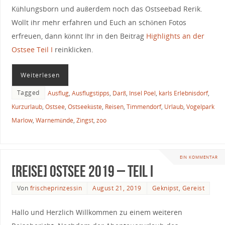
Kühlungsborn und außerdem noch das Ostseebad Rerik.
Wollt ihr mehr erfahren und Euch an schönen Fotos
erfreuen, dann könnt Ihr in den Beitrag
Highlights an der
Ostsee Teil I
reinklicken.
Weiterlesen
Tagged
Ausflug
,
Ausflugstipps
,
Darß
,
Insel Poel
,
karls Erlebnisdorf
,
Kurzurlaub
,
Ostsee
,
Ostseeküste
,
Reisen
,
Timmendorf
,
Urlaub
,
Vogelpark
Marlow
,
Warnemünde
,
Zingst
,
zoo
EIN KOMMENTAR
[Reise] Ostsee 2019 – Teil I
Von
frischeprinzessin
August 21, 2019
Geknipst
,
Gereist
Hallo und Herzlich Willkommen zu einem weiteren