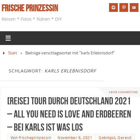
Frische Prinzessin
Reisen * Fotos * Nähen * DIY
Start
»
Beiträge verschlagwortet mit "karls Erlebnisdorf"
SCHLAGWORT:
KARLS ERLEBNISDORF
KEINE KOMMENTARE
[Reise] Tour durch Deutschland 2021
– All you need is love and Erdbeeren
– Bei Karls ist was los
Von
frischeprinzessin
November 6, 2021
Geknipst
,
Gereist