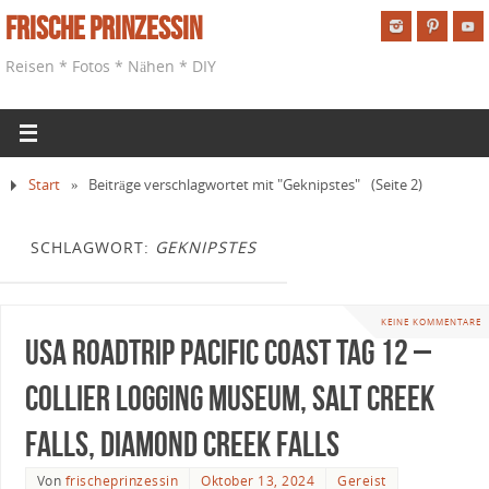
Frische Prinzessin
Reisen * Fotos * Nähen * DIY
Start
»
Beiträge verschlagwortet mit "Geknipstes"
(Seite 2)
SCHLAGWORT:
GEKNIPSTES
KEINE KOMMENTARE
USA Roadtrip Pacific Coast Tag 12 –
Collier Logging Museum, Salt Creek
Falls, Diamond Creek Falls
Von
frischeprinzessin
Oktober 13, 2024
Gereist