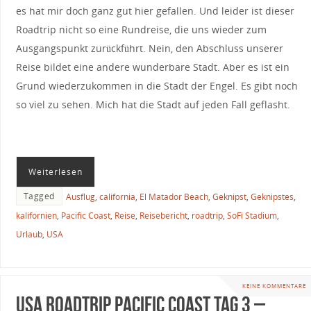
es hat mir doch ganz gut hier gefallen. Und leider ist dieser
Roadtrip nicht so eine Rundreise, die uns wieder zum
Ausgangspunkt zurückführt. Nein, den Abschluss unserer
Reise bildet eine andere wunderbare Stadt. Aber es ist ein
Grund wiederzukommen in die Stadt der Engel. Es gibt noch
so viel zu sehen. Mich hat die Stadt auf jeden Fall geflasht.
Weiterlesen
Tagged
Ausflug
,
california
,
El Matador Beach
,
Geknipst
,
Geknipstes
,
kalifornien
,
Pacific Coast
,
Reise
,
Reisebericht
,
roadtrip
,
SoFi Stadium
,
Urlaub
,
USA
KEINE KOMMENTARE
USA Roadtrip Pacific Coast Tag 3 –