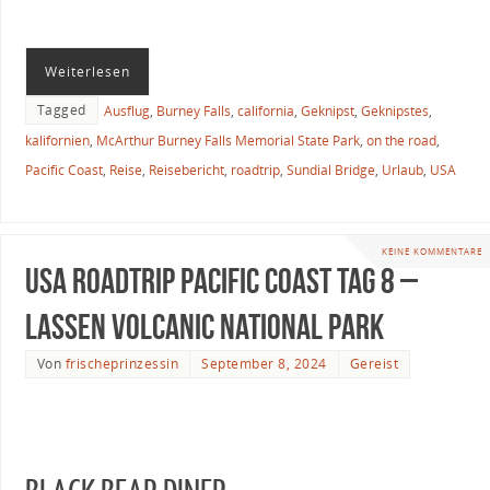
Weiterlesen
Tagged
Ausflug
,
Burney Falls
,
california
,
Geknipst
,
Geknipstes
,
kalifornien
,
McArthur Burney Falls Memorial State Park
,
on the road
,
Pacific Coast
,
Reise
,
Reisebericht
,
roadtrip
,
Sundial Bridge
,
Urlaub
,
USA
KEINE KOMMENTARE
USA Roadtrip Pacific Coast Tag 8 –
Lassen Volcanic National Park
Von
frischeprinzessin
September 8, 2024
Gereist