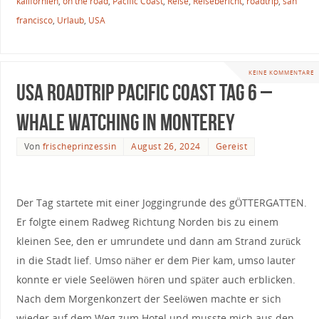
kalifornien
,
on the road
,
Pacific Coast
,
Reise
,
Reisebericht
,
roadtrip
,
san
francisco
,
Urlaub
,
USA
KEINE KOMMENTARE
USA Roadtrip Pacific Coast Tag 6 –
Whale Watching in Monterey
Von
frischeprinzessin
August 26, 2024
Gereist
Der Tag startete mit einer Joggingrunde des gÖTTERGATTEN.
Er folgte einem Radweg Richtung Norden bis zu einem
kleinen See, den er umrundete und dann am Strand zurück
in die Stadt lief. Umso näher er dem Pier kam, umso lauter
konnte er viele Seelöwen hören und später auch erblicken.
Nach dem Morgenkonzert der Seelöwen machte er sich
wieder auf dem Weg zum Hotel und musste mich aus den