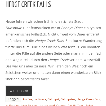
HEDGE CREEK FALLS
Heute fuhren wir schon früh in die nächste Stadt –
Dunsmuir
. Hier frühstückten wir in
Penny‘s Diner
ein typisch
amerikanisches Frühstück. Nicht unweit vom Diner entfernt
befanden sich die
Hedge Creek Falls.
Eine kurze Wanderung
führte uns zum Fuße eines kleinen Wasserfalls. Wir konnten
hinter die Fälle auf die andere Seite oder man nimmt einfach
den Weg direkt durch den
Hedge Creek
vor dem Wasserfall.
Das war uns aber zu nass. Wir liefen den Weg noch ein
Stückchen weiter und hatten dann einen wunderbaren Blick
über den
Sacramento River
.
Weiterlesen
Tagged
Ausflug
,
california
,
Geknipst
,
Geknipstes
,
Hedge Creek Falls
,
kalifornien
,
Lake Siskiyou
,
on the road
,
Oregon
,
Pacific Coast
,
Reise
,