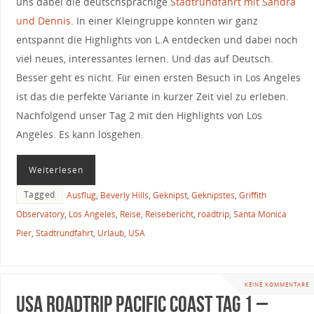
uns dabei die deutschsprachige
Stadtrundfahrt mit Sandra
und Dennis
. In einer Kleingruppe konnten wir ganz
entspannt die Highlights von L.A entdecken und dabei noch
viel neues, interessantes lernen. Und das auf Deutsch.
Besser geht es nicht. Für einen ersten Besuch in Los Angeles
ist das die perfekte Variante in kurzer Zeit viel zu erleben.
Nachfolgend unser Tag 2 mit den Highlights von Los
Angeles. Es kann losgehen.
Weiterlesen
Tagged
Ausflug
,
Beverly Hills
,
Geknipst
,
Geknipstes
,
Griffith
Observatory
,
Los Angeles
,
Reise
,
Reisebericht
,
roadtrip
,
Santa Monica
Pier
,
Stadtrundfahrt
,
Urlaub
,
USA
KEINE KOMMENTARE
USA Roadtrip Pacific Coast Tag 1 –