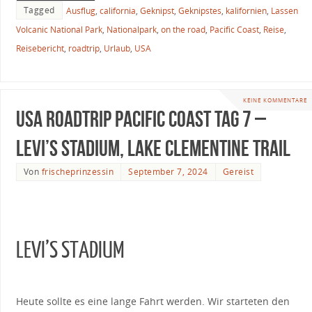
Tagged
Ausflug
,
california
,
Geknipst
,
Geknipstes
,
kalifornien
,
Lassen
Volcanic National Park
,
Nationalpark
,
on the road
,
Pacific Coast
,
Reise
,
Reisebericht
,
roadtrip
,
Urlaub
,
USA
KEINE KOMMENTARE
USA Roadtrip Pacific Coast Tag 7 –
Levi’s Stadium, Lake Clementine Trail
Von
frischeprinzessin
September 7, 2024
Gereist
LEVI’S STADIUM
Heute sollte es eine lange Fahrt werden. Wir starteten den