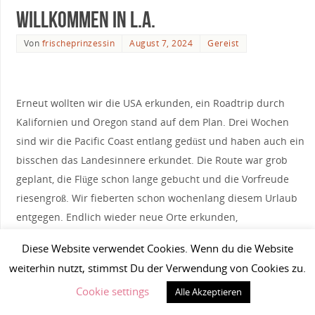
Willkommen in L.A.
Von
frischeprinzessin
August 7, 2024
Gereist
Erneut wollten wir die USA erkunden, ein Roadtrip durch
Kalifornien und Oregon stand auf dem Plan. Drei Wochen
sind wir die Pacific Coast entlang gedüst und haben auch ein
bisschen das Landesinnere erkundet. Die Route war grob
geplant, die Flüge schon lange gebucht und die Vorfreude
riesengroß. Wir fieberten schon wochenlang diesem Urlaub
entgegen. Endlich wieder neue Orte erkunden,
amerikanische Diner besuchen, American Flair erleben,
Diese Website verwendet Cookies. Wenn du die Website
endlose Straßen entlangfahren, tolle Aussichten genießen.
weiterhin nutzt, stimmst Du der Verwendung von Cookies zu.
Vorab kann schon gesagt werden: Es war ein traumhafter
Cookie settings
Alle Akzeptieren
Urlaub mit vielen großartigen, neuen Erlebnissen. Hier auf
dem Blog wollen wir die Reise natürlich wieder Revue