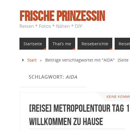
Frische Prinzessin
Reisen * Fotos * Nähen * DIY
Startseite
That’s me
Reiseberichte
Reise
Start
»
Beiträge verschlagwortet mit "AIDA"
(Seite 
SCHLAGWORT:
AIDA
KEINE KOMM
[Reise] Metropolentour Tag 1
Willkommen zu Hause