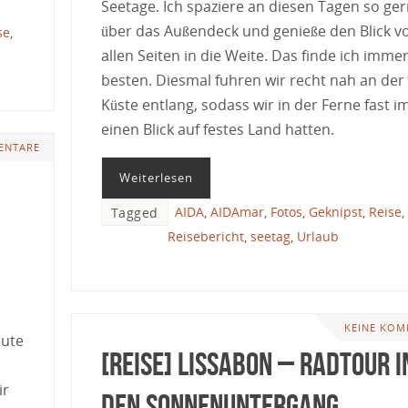
Seetage. Ich spaziere an diesen Tagen so ge
über das Außendeck und genieße den Blick v
se
,
allen Seiten in die Weite. Das finde ich imme
besten. Diesmal fuhren wir recht nah an der
Küste entlang, sodass wir in der Ferne fast 
einen Blick auf festes Land hatten.
ENTARE
Weiterlesen
AIDA
,
AIDAmar
,
Fotos
,
Geknipst
,
Reise
,
Tagged
Reisebericht
,
seetag
,
Urlaub
KEINE KOM
eute
[Reise] Lissabon – Radtour i
ir
den Sonnenuntergang