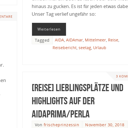
hinaus zu gucken. Es ist für jeden etwas dabe
Unser Tag verlief ungefähr so:
ENTARE
Weiterlesen
AIDA
,
AIDAmar
,
Mittelmeer
,
Reise
,
Tagged
Reisebericht
,
seetag
,
Urlaub
r.
3 KOM
hen
[Reise] Lieblingsplätze und
?
Highlights auf der
AIDAprima/perla
Von
frischeprinzessin
November 30, 2018