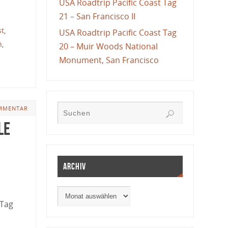
USA Roadtrip Pacific Coast Tag
21 – San Francisco II
st
,
USA Roadtrip Pacific Coast Tag
n
,
20 – Muir Woods National
Monument, San Francisco
MMENTAR
le
Archiv
 Tag