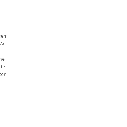
esem
 An
one
nde
ten