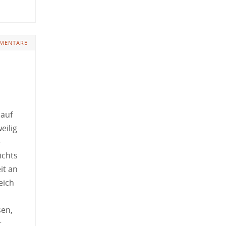
MENTARE
 auf
eilig
e
ichts
it an
eich
sen,
r