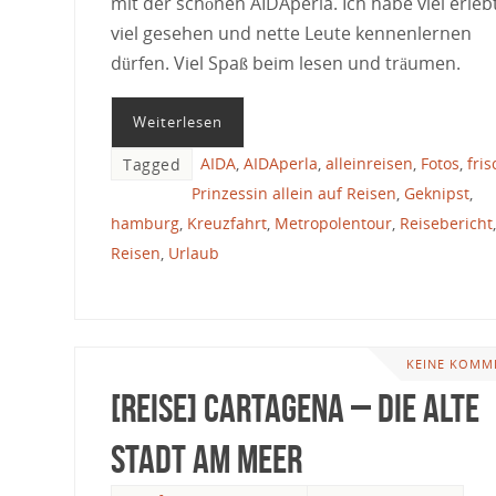
mit der schönen AIDAperla. Ich habe viel erlebt
viel gesehen und nette Leute kennenlernen
dürfen. Viel Spaß beim lesen und träumen.
Weiterlesen
AIDA
,
AIDAperla
,
alleinreisen
,
Fotos
,
fri
Tagged
Prinzessin allein auf Reisen
,
Geknipst
,
hamburg
,
Kreuzfahrt
,
Metropolentour
,
Reisebericht
,
Reisen
,
Urlaub
KEINE KOMM
[Reise] Cartagena – die alte
Stadt am Meer