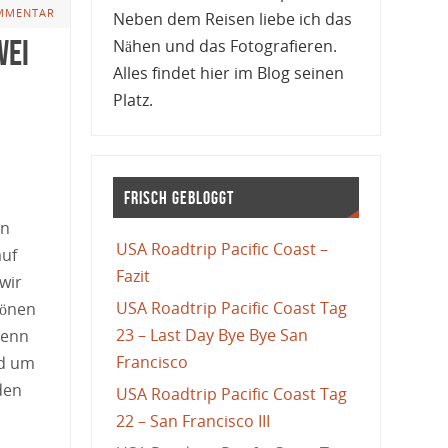
MMENTAR
Neben dem Reisen liebe ich das
wei
Nähen und das Fotografieren.
Alles findet hier im Blog seinen
Platz.
Frisch gebloggt
on
USA Roadtrip Pacific Coast –
auf
Fazit
wir
USA Roadtrip Pacific Coast Tag
hönen
23 – Last Day Bye Bye San
denn
Francisco
nd um
den
USA Roadtrip Pacific Coast Tag
22 – San Francisco III