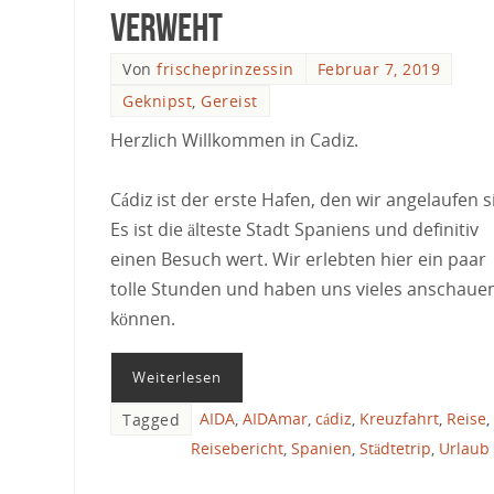
verweht
Von
frischeprinzessin
Februar 7, 2019
Geknipst
,
Gereist
Herzlich Willkommen in Cadiz.
Cádiz ist der erste Hafen, den wir angelaufen s
Es ist die älteste Stadt Spaniens und definitiv
einen Besuch wert. Wir erlebten hier ein paar
tolle Stunden und haben uns vieles anschaue
können.
Weiterlesen
AIDA
,
AIDAmar
,
cádiz
,
Kreuzfahrt
,
Reise
,
Tagged
Reisebericht
,
Spanien
,
Städtetrip
,
Urlaub