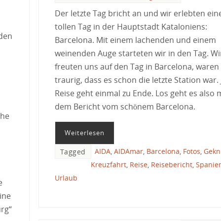
Der letzte Tag bricht an und wir erlebten ein
tollen Tag in der Hauptstadt Kataloniens:
 den
Barcelona. Mit einem lachenden und einem
weinenden Auge starteten wir in den Tag. Wi
freuten uns auf den Tag in Barcelona, waren
traurig, dass es schon die letzte Station war.
Reise geht einmal zu Ende. Los geht es also 
dem Bericht vom schönem Barcelona.
che
.
Weiterlesen
AIDA
,
AIDAmar
,
Barcelona
,
Fotos
,
Gekn
Tagged
Kreuzfahrt
,
Reise
,
Reisebericht
,
Spanie
Urlaub
e
ine
rg“