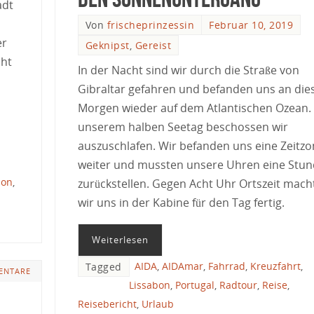
adt
Von
frischeprinzessin
Februar 10, 2019
er
Geknipst
,
Gereist
cht
In der Nacht sind wir durch die Straße von
Gibraltar gefahren und befanden uns an di
Morgen wieder auf dem Atlantischen Ozean.
unserem halben Seetag beschossen wir
auszuschlafen. Wir befanden uns eine Zeitz
weiter und mussten unsere Uhren eine Stu
bon
,
zurückstellen. Gegen Acht Uhr Ortszeit mach
wir uns in der Kabine für den Tag fertig.
Weiterlesen
AIDA
,
AIDAmar
,
Fahrrad
,
Kreuzfahrt
,
Tagged
ENTARE
Lissabon
,
Portugal
,
Radtour
,
Reise
,
Reisebericht
,
Urlaub