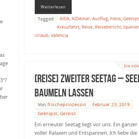
Weiterlesen
AIDA
,
AIDAmar
,
Ausflug
,
Fotos
,
Geknip
Tagged
te
Kreuzfahrt
,
Reise
,
Reisebericht
,
Spanie
Urlaub
,
Valencia
as
sage
EIN KO
[Reise] Zweiter Seetag – See
3°?
ir
baumeln lassen
über
Von
frischeprinzessin
Februar 23, 2019
Geknipst
,
Gereist
Ein erneuter Seetag liegt vor uns. Ein ganzer
voller Ralaxen und Entspannen. Ich liebe die