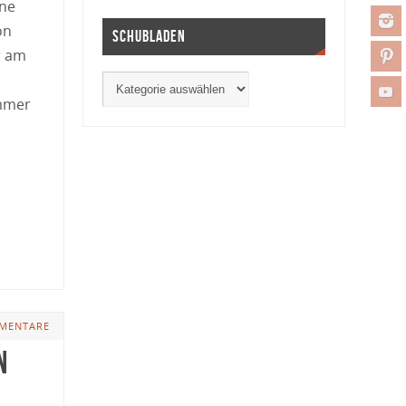
rne
on
Schubladen
r am
immer
MENTARE
n