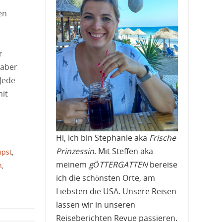
en
r
 aber
 Jede
mit
Hi, ich bin Stephanie aka
Frische
Prinzessin
. Mit Steffen aka
ipst
,
meinem
gÖTTERGATTEN
bereise
n
,
ich die schönsten Orte, am
Liebsten die USA. Unsere Reisen
lassen wir in unseren
Reiseberichten Revue passieren.