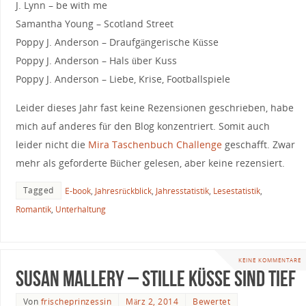
J. Lynn – be with me
Samantha Young – Scotland Street
Poppy J. Anderson – Draufgängerische Küsse
Poppy J. Anderson – Hals über Kuss
Poppy J. Anderson – Liebe, Krise, Footballspiele
Leider dieses Jahr fast keine Rezensionen geschrieben, habe
mich auf anderes für den Blog konzentriert. Somit auch
leider nicht die
Mira Taschenbuch Challenge
geschafft. Zwar
mehr als geforderte Bücher gelesen, aber keine rezensiert.
Tagged
E-book
,
Jahresrückblick
,
Jahresstatistik
,
Lesestatistik
,
Romantik
,
Unterhaltung
KEINE KOMMENTARE
Susan Mallery – Stille Küsse sind tief
Von
frischeprinzessin
März 2, 2014
Bewertet