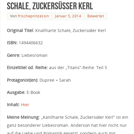
Schale, Zuckersüßer Kerl
Von
frischeprinzessin
Januar 5, 2014
Bewertet
Original Titel:
Knallharte Schale, Zuckersüßer Kerl
ISBN:
1494406632
Genre:
Liebesroman
Einzeltitel od. Reihe:
aus der „Titans“-Reihe: Teil 5
Protagonist(en):
Dupree + Sarah
Ausgabe:
E-Book
Inhalt:
Hier
Meine Meinung:
„Kanllharte Schale, Zuckersüßer Kerl“ ist ein
ganz besonderer Liebesroman. Anderson hat hier nicht nur
auf die Liebe und Romantik gesetzt, sondern auch mit