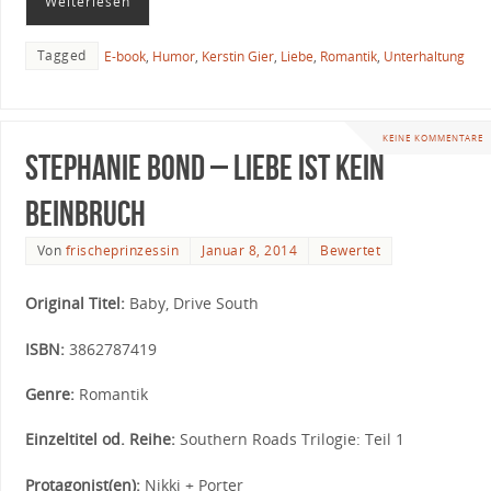
Weiterlesen
Tagged
E-book
,
Humor
,
Kerstin Gier
,
Liebe
,
Romantik
,
Unterhaltung
KEINE KOMMENTARE
Stephanie Bond – Liebe ist kein
Beinbruch
Von
frischeprinzessin
Januar 8, 2014
Bewertet
Original Titel:
Baby, Drive South
ISBN:
3862787419
Genre:
Romantik
Einzeltitel od. Reihe:
Southern Roads Trilogie: Teil 1
Protagonist(en):
Nikki + Porter