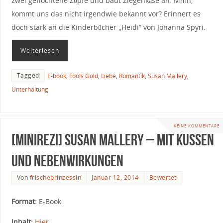
zwei geflochtene Zöpfe und baut Ziegenkäse an. Mmh,
kommt uns das nicht irgendwie bekannt vor? Erinnert es
doch stark an die Kinderbücher „Heidi“ von Johanna Spyri.
Weiterlesen
Tagged
E-book
,
Fools Gold
,
Liebe
,
Romantik
,
Susan Mallery
,
Unterhaltung
KEINE KOMMENTARE
[Minirezi] Susan Mallery – Mit Küssen
und Nebenwirkungen
Von
frischeprinzessin
Januar 12, 2014
Bewertet
Format:
E-Book
Inhalt:
Hier