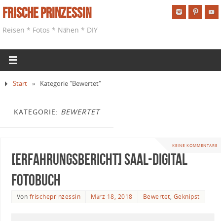
Frische Prinzessin
Reisen * Fotos * Nähen * DIY
Start
»
Kategorie "Bewertet"
KATEGORIE:
BEWERTET
KEINE KOMMENTARE
[Erfahrungsbericht] Saal-Digital
Fotobuch
Von
frischeprinzessin
März 18, 2018
Bewertet
,
Geknipst