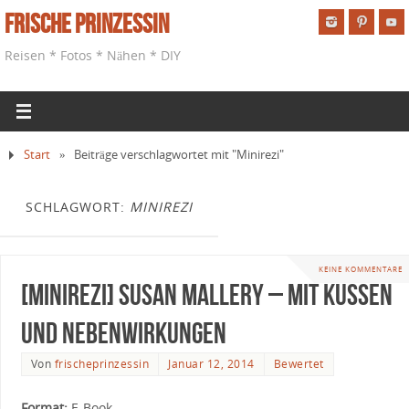
Frische Prinzessin
Reisen * Fotos * Nähen * DIY
Start
»
Beiträge verschlagwortet mit "Minirezi"
SCHLAGWORT:
MINIREZI
KEINE KOMMENTARE
[Minirezi] Susan Mallery – Mit Küssen
und Nebenwirkungen
Von
frischeprinzessin
Januar 12, 2014
Bewertet
Format:
E-Book