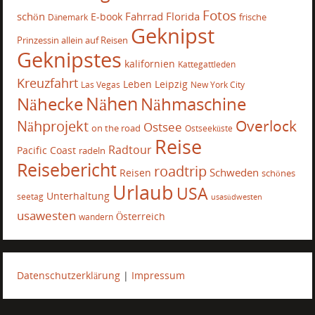
Fotos
schön
Fahrrad
Florida
E-book
frische
Dänemark
Geknipst
Prinzessin allein auf Reisen
Geknipstes
kalifornien
Kattegattleden
Kreuzfahrt
Leben
Leipzig
Las Vegas
New York City
Nähecke
Nähen
Nähmaschine
Overlock
Nähprojekt
Ostsee
on the road
Ostseeküste
Reise
Radtour
Pacific Coast
radeln
Reisebericht
roadtrip
Schweden
Reisen
schönes
Urlaub
USA
Unterhaltung
seetag
usasüdwesten
usawesten
Österreich
wandern
Datenschutzerklärung
|
Impressum