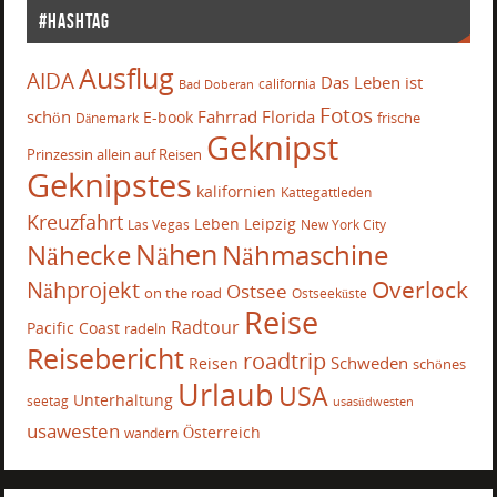
#Hashtag
Ausflug
AIDA
Das Leben ist
california
Bad Doberan
Fotos
schön
Fahrrad
Florida
E-book
frische
Dänemark
Geknipst
Prinzessin allein auf Reisen
Geknipstes
kalifornien
Kattegattleden
Kreuzfahrt
Leben
Leipzig
Las Vegas
New York City
Nähecke
Nähen
Nähmaschine
Overlock
Nähprojekt
Ostsee
on the road
Ostseeküste
Reise
Radtour
Pacific Coast
radeln
Reisebericht
roadtrip
Schweden
Reisen
schönes
Urlaub
USA
Unterhaltung
seetag
usasüdwesten
usawesten
Österreich
wandern