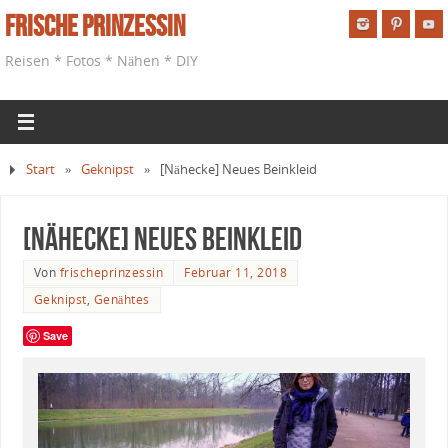
Frische Prinzessin
Reisen * Fotos * Nähen * DIY
Start
»
Geknipst
»
[Nähecke] Neues Beinkleid
[Nähecke] Neues Beinkleid
Von
frischeprinzessin
Februar 11, 2018
Geknipst
,
Genähtes
Save