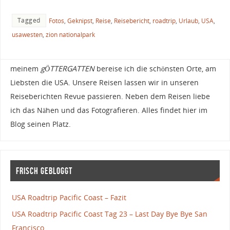
Tagged
Fotos
,
Geknipst
,
Reise
,
Reisebericht
,
roadtrip
,
Urlaub
,
USA
,
usawesten
,
zion nationalpark
Hi, ich bin Stephanie aka
Frische Prinzessin
. Mit Steffen aka
meinem
gÖTTERGATTEN
bereise ich die schönsten Orte, am
Liebsten die USA. Unsere Reisen lassen wir in unseren
Reiseberichten Revue passieren. Neben dem Reisen liebe
ich das Nähen und das Fotografieren. Alles findet hier im
Blog seinen Platz.
Frisch gebloggt
USA Roadtrip Pacific Coast – Fazit
USA Roadtrip Pacific Coast Tag 23 – Last Day Bye Bye San
Francisco