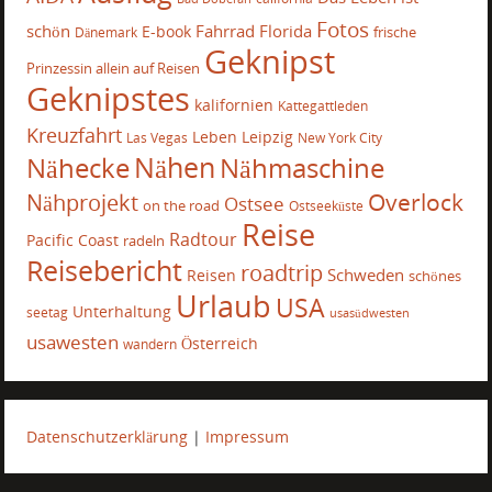
Fotos
schön
Fahrrad
Florida
E-book
frische
Dänemark
Geknipst
Prinzessin allein auf Reisen
Geknipstes
kalifornien
Kattegattleden
Kreuzfahrt
Leben
Leipzig
Las Vegas
New York City
Nähecke
Nähen
Nähmaschine
Overlock
Nähprojekt
Ostsee
on the road
Ostseeküste
Reise
Radtour
Pacific Coast
radeln
Reisebericht
roadtrip
Schweden
Reisen
schönes
Urlaub
USA
Unterhaltung
seetag
usasüdwesten
usawesten
Österreich
wandern
Datenschutzerklärung
|
Impressum