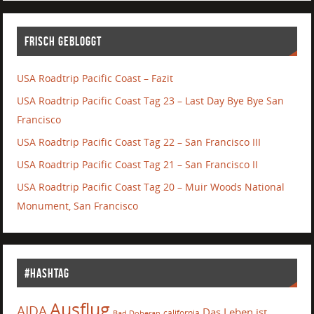
Frisch gebloggt
USA Roadtrip Pacific Coast – Fazit
USA Roadtrip Pacific Coast Tag 23 – Last Day Bye Bye San
Francisco
USA Roadtrip Pacific Coast Tag 22 – San Francisco III
USA Roadtrip Pacific Coast Tag 21 – San Francisco II
USA Roadtrip Pacific Coast Tag 20 – Muir Woods National
Monument, San Francisco
#Hashtag
Ausflug
AIDA
Das Leben ist
california
Bad Doberan