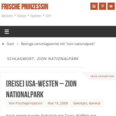
Frische Prinzessin
Reisen * Fotos * Nähen * DIY
Start
»
Beiträge verschlagwortet mit "zion nationalpark"
SCHLAGWORT:
ZION NATIONALPARK
KEINE KOMMENTARE
[Reise] USA-Westen – Zion
Nationalpark
Von
frischeprinzessin
Mai 19, 2009
Geknipst
,
Gereist
Nach einem kurzen Frühstück mit Toast, Waffeln mit