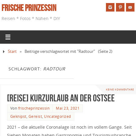
Frische Prinzessin
Reisen * Fotos * Nähen * DIY
Start
»
Beiträge verschlagwortet mit "Radtour"
(Seite 2)
SCHLAGWORT:
RADTOUR
KEINE KOMMENTARE
[Reise] Kurzurlaub an der Ostsee
Von
frischeprinzessin
Mai 23, 2021
Geknipst
,
Gereist
,
Uncategorized
2021 – die aktuelle Coronalage ist noch im vollem Gange. Seit
Sieben Monaten haben Gastronomie und Tourismusbranche