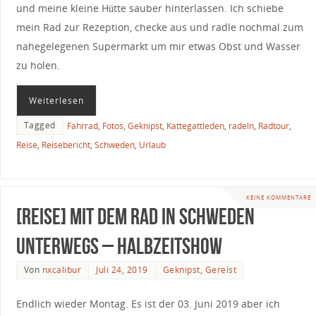
und meine kleine Hütte sauber hinterlassen. Ich schiebe
mein Rad zur Rezeption, checke aus und radle nochmal zum
nahegelegenen Supermarkt um mir etwas Obst und Wasser
zu holen.
Weiterlesen
Tagged
Fahrrad
,
Fotos
,
Geknipst
,
Kattegattleden
,
radeln
,
Radtour
,
Reise
,
Reisebericht
,
Schweden
,
Urlaub
KEINE KOMMENTARE
[Reise] Mit dem Rad in Schweden
unterwegs – Halbzeitshow
Von
nxcalibur
Juli 24, 2019
Geknipst
,
Gereist
Endlich wieder Montag. Es ist der 03. Juni 2019 aber ich