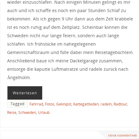
wieder einzuschlafen. Nach einigen Minuten gelingt es mir
auch und ich schaffe es noch ein paar Stunden Schlaf zu
bekommen. Als ich gegen 9 Uhr dann aus dem Zelt krabbele
ist es noch ruhig auf dem Zeltplatz. Scheinbar können die
Schweden nicht nur lange feiern, sondern auch lange
schlafen. Ich frühstücke im nahegelegenen
Gemeinschaftsraum und fülle dabei mein Reisetagebüchlein.
Anschließend baue ich meine Dackelgarage zusammen,
entsorge die kaputte Luftmatratze und radele zurück nach
Ängelholm.
Weiterlesen
Tagged
Fahrrad
,
Fotos
,
Geknipst
,
Kattegattleden
,
radeln
,
Radtour
,
Reise
,
Schweden
,
Urlaub
KEINE KOMMENTARE