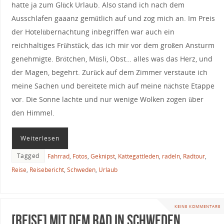
hatte ja zum Glück Urlaub. Also stand ich nach dem
Ausschlafen gaaanz gemütlich auf und zog mich an. Im Preis
der Hotelübernachtung inbegriffen war auch ein
reichhaltiges Frühstück, das ich mir vor dem großen Ansturm
genehmigte. Brötchen, Müsli, Obst… alles was das Herz, und
der Magen, begehrt. Zurück auf dem Zimmer verstaute ich
meine Sachen und bereitete mich auf meine nächste Etappe
vor. Die Sonne lachte und nur wenige Wolken zogen über
den Himmel.
Weiterlesen
Tagged
Fahrrad
,
Fotos
,
Geknipst
,
Kattegattleden
,
radeln
,
Radtour
,
Reise
,
Reisebericht
,
Schweden
,
Urlaub
KEINE KOMMENTARE
[Reise] Mit dem Rad in Schweden