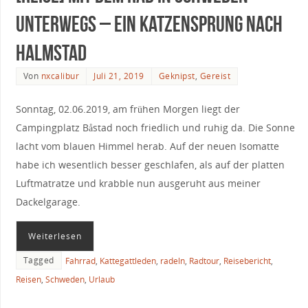
unterwegs – Ein Katzensprung nach
Halmstad
Von
nxcalibur
Juli 21, 2019
Geknipst
,
Gereist
Sonntag, 02.06.2019, am frühen Morgen liegt der
Campingplatz Båstad noch friedlich und ruhig da. Die Sonne
lacht vom blauen Himmel herab. Auf der neuen Isomatte
habe ich wesentlich besser geschlafen, als auf der platten
Luftmatratze und krabble nun ausgeruht aus meiner
Dackelgarage.
Weiterlesen
Tagged
Fahrrad
,
Kattegattleden
,
radeln
,
Radtour
,
Reisebericht
,
Reisen
,
Schweden
,
Urlaub