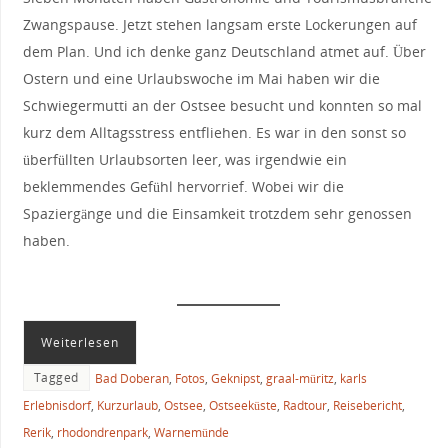
Zwangspause. Jetzt stehen langsam erste Lockerungen auf
dem Plan. Und ich denke ganz Deutschland atmet auf. Über
Ostern und eine Urlaubswoche im Mai haben wir die
Schwiegermutti an der Ostsee besucht und konnten so mal
kurz dem Alltagsstress entfliehen. Es war in den sonst so
überfüllten Urlaubsorten leer, was irgendwie ein
beklemmendes Gefühl hervorrief. Wobei wir die
Spaziergänge und die Einsamkeit trotzdem sehr genossen
haben.
Weiterlesen
Tagged
Bad Doberan
,
Fotos
,
Geknipst
,
graal-müritz
,
karls
Erlebnisdorf
,
Kurzurlaub
,
Ostsee
,
Ostseeküste
,
Radtour
,
Reisebericht
,
Rerik
,
rhodondrenpark
,
Warnemünde