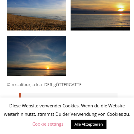
© nxcalibur, a.k.a. DER gÖTTERGATTE
„Nichts ist vergleichbar mit der einfachen
Diese Website verwendet Cookies. Wenn du die Website
Freude, Rad zu fahren.“ John F. Kennedy,
weiterhin nutzt, stimmst Du der Verwendung von Cookies zu.
35. Präsident der Vereinigten Staaten von
Cookie settings
Alle Akzeptieren
Amerika, 1917 – 1963