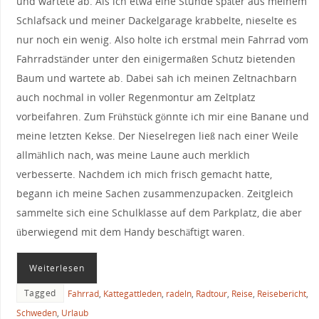
und wartete ab. Als ich etwa eine Stunde später aus meinem
Schlafsack und meiner Dackelgarage krabbelte, nieselte es
nur noch ein wenig. Also holte ich erstmal mein Fahrrad vom
Fahrradständer unter den einigermaßen Schutz bietenden
Baum und wartete ab. Dabei sah ich meinen Zeltnachbarn
auch nochmal in voller Regenmontur am Zeltplatz
vorbeifahren. Zum Frühstück gönnte ich mir eine Banane und
meine letzten Kekse. Der Nieselregen ließ nach einer Weile
allmählich nach, was meine Laune auch merklich
verbesserte. Nachdem ich mich frisch gemacht hatte,
begann ich meine Sachen zusammenzupacken. Zeitgleich
sammelte sich eine Schulklasse auf dem Parkplatz, die aber
überwiegend mit dem Handy beschäftigt waren.
Weiterlesen
Tagged
Fahrrad
,
Kattegattleden
,
radeln
,
Radtour
,
Reise
,
Reisebericht
,
Schweden
,
Urlaub