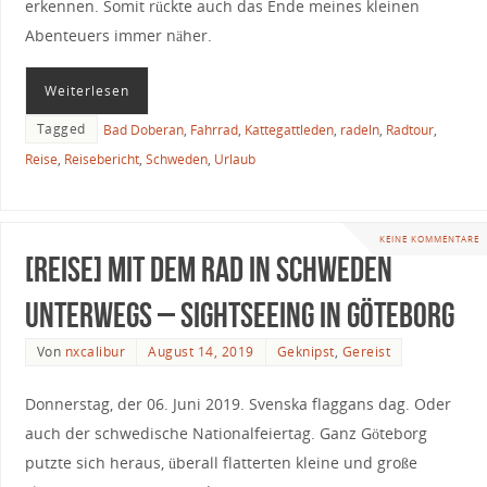
erkennen. Somit rückte auch das Ende meines kleinen
Abenteuers immer näher.
Weiterlesen
Tagged
Bad Doberan
,
Fahrrad
,
Kattegattleden
,
radeln
,
Radtour
,
Reise
,
Reisebericht
,
Schweden
,
Urlaub
KEINE KOMMENTARE
[Reise] Mit dem Rad in Schweden
unterwegs – Sightseeing in Göteborg
Von
nxcalibur
August 14, 2019
Geknipst
,
Gereist
Donnerstag, der 06. Juni 2019. Svenska flaggans dag. Oder
auch der schwedische Nationalfeiertag. Ganz Göteborg
putzte sich heraus, überall flatterten kleine und große