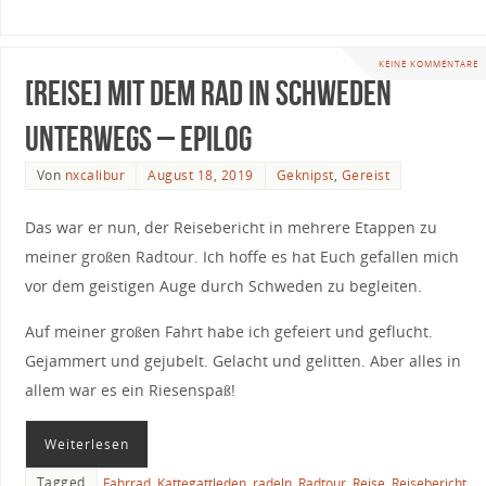
KEINE KOMMENTARE
[Reise] Mit dem Rad in Schweden
unterwegs – Epilog
Von
nxcalibur
August 18, 2019
Geknipst
,
Gereist
Das war er nun, der Reisebericht in mehrere Etappen zu
meiner großen Radtour. Ich hoffe es hat Euch gefallen mich
vor dem geistigen Auge durch Schweden zu begleiten.
Auf meiner großen Fahrt habe ich gefeiert und geflucht.
Gejammert und gejubelt. Gelacht und gelitten. Aber alles in
allem war es ein Riesenspaß!
Weiterlesen
Tagged
Fahrrad
,
Kattegattleden
,
radeln
,
Radtour
,
Reise
,
Reisebericht
,