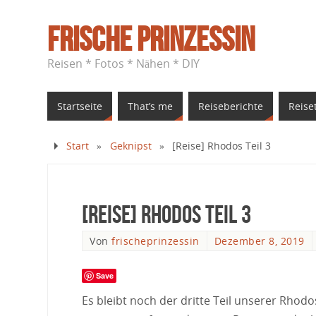
Frische Prinzessin
Reisen * Fotos * Nähen * DIY
Startseite
That’s me
Reiseberichte
Reise
Start
»
Geknipst
»
[Reise] Rhodos Teil 3
[Reise] Rhodos Teil 3
Von
frischeprinzessin
Dezember 8, 2019
Save
Es bleibt noch der dritte Teil unserer Rhodo