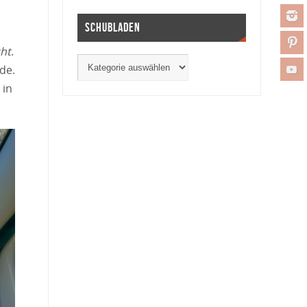
Schubladen
ht
.
de.
 in