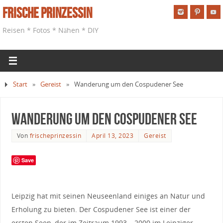
Frische Prinzessin
Reisen * Fotos * Nähen * DIY
Start
»
Gereist
»
Wanderung um den Cospudener See
Wanderung um den Cospudener See
Von
frischeprinzessin
April 13, 2023
Gereist
Save
Leipzig hat mit seinen Neuseenland einiges an Natur und
Erholung zu bieten. Der Cospudener See ist einer der
ersten Seen, der im Zeitraum 1993 – 2000 im Leipziger