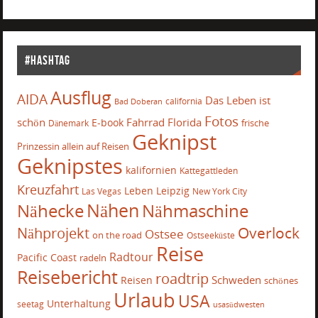
#Hashtag
Ausflug
AIDA
Das Leben ist
california
Bad Doberan
Fotos
schön
Fahrrad
Florida
E-book
frische
Dänemark
Geknipst
Prinzessin allein auf Reisen
Geknipstes
kalifornien
Kattegattleden
Kreuzfahrt
Leben
Leipzig
Las Vegas
New York City
Nähecke
Nähen
Nähmaschine
Overlock
Nähprojekt
Ostsee
on the road
Ostseeküste
Reise
Radtour
Pacific Coast
radeln
Reisebericht
roadtrip
Schweden
Reisen
schönes
Urlaub
USA
Unterhaltung
seetag
usasüdwesten