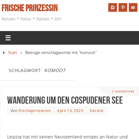
Frische Prinzessin
Reisen * Fotos * Nähen * DIY
Start
»
Beiträge verschlagwortet mit "komoot"
SCHLAGWORT:
KOMOOT
2 KOMMENTARE
Wanderung um den Cospudener See
Von
frischeprinzessin
April 13, 2023
Gereist
Leipzig hat mit seinen Neuseenland einiges an Natur und