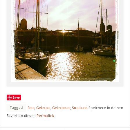
Save
Tagged
Foto
,
Geknipst
,
Geknipstes
,
Stralsund
.
Speichere in deinen
Favoriten diesen
Permalink
.