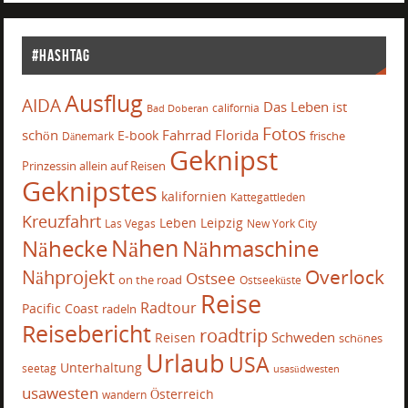
#Hashtag
Ausflug
AIDA
Das Leben ist
california
Bad Doberan
Fotos
schön
Fahrrad
Florida
E-book
frische
Dänemark
Geknipst
Prinzessin allein auf Reisen
Geknipstes
kalifornien
Kattegattleden
Kreuzfahrt
Leben
Leipzig
Las Vegas
New York City
Nähecke
Nähen
Nähmaschine
Overlock
Nähprojekt
Ostsee
on the road
Ostseeküste
Reise
Radtour
Pacific Coast
radeln
Reisebericht
roadtrip
Schweden
Reisen
schönes
Urlaub
USA
Unterhaltung
seetag
usasüdwesten
usawesten
Österreich
wandern