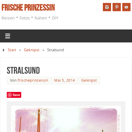
Frische Prinzessin
Reisen * Fotos * Nähen * DIY
Start
»
Geknipst
»
Stralsund
Stralsund
Von
frischeprinzessin
Mai 5, 2014
Geknipst
Save