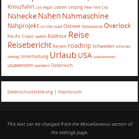
Kreuzfahrt
Leben
Leipzig
Las Vegas
New York City
Nähecke
Nähen
Nähmaschine
Overlock
Nähprojekt
Ostsee
on the road
Ostseeküste
Reise
Radtour
Pacific Coast
radeln
Reisebericht
roadtrip
Schweden
Reisen
schönes
Urlaub
USA
Unterhaltung
seetag
usasüdwesten
usawesten
Österreich
wandern
Datenschutzerklärung
|
Impressum
This text can be changed from the Miscellaneous section of
the settings page.