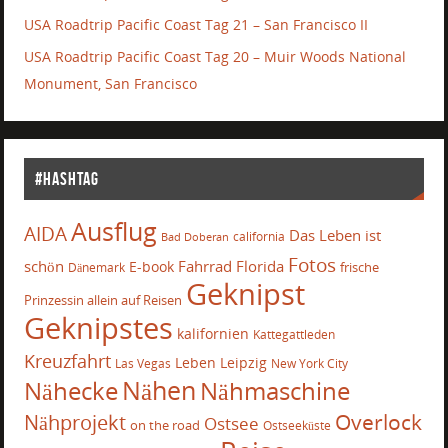
USA Roadtrip Pacific Coast Tag 21 – San Francisco II
USA Roadtrip Pacific Coast Tag 20 – Muir Woods National
Monument, San Francisco
#Hashtag
Ausflug
AIDA
Das Leben ist
california
Bad Doberan
Fotos
schön
Fahrrad
Florida
E-book
frische
Dänemark
Geknipst
Prinzessin allein auf Reisen
Geknipstes
kalifornien
Kattegattleden
Kreuzfahrt
Leben
Leipzig
Las Vegas
New York City
Nähecke
Nähen
Nähmaschine
Overlock
Nähprojekt
Ostsee
on the road
Ostseeküste