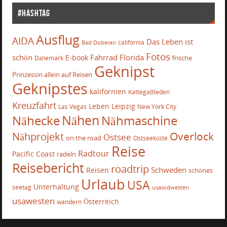
#Hashtag
Ausflug
AIDA
Das Leben ist
california
Bad Doberan
Fotos
schön
Fahrrad
Florida
E-book
frische
Dänemark
Geknipst
Prinzessin allein auf Reisen
Geknipstes
kalifornien
Kattegattleden
Kreuzfahrt
Leben
Leipzig
Las Vegas
New York City
Nähecke
Nähen
Nähmaschine
Overlock
Nähprojekt
Ostsee
on the road
Ostseeküste
Reise
Radtour
Pacific Coast
radeln
Reisebericht
roadtrip
Schweden
Reisen
schönes
Urlaub
USA
Unterhaltung
seetag
usasüdwesten
usawesten
Österreich
wandern