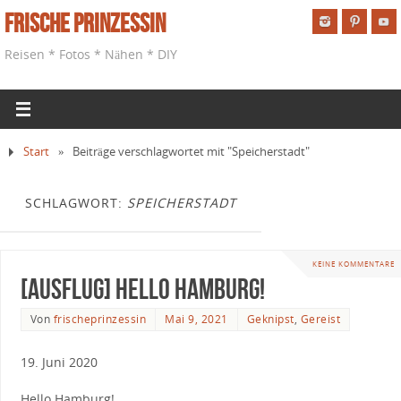
Frische Prinzessin
Reisen * Fotos * Nähen * DIY
Start
»
Beiträge verschlagwortet mit "Speicherstadt"
SCHLAGWORT:
SPEICHERSTADT
KEINE KOMMENTARE
[Ausflug] Hello Hamburg!
Von
frischeprinzessin
Mai 9, 2021
Geknipst
,
Gereist
19. Juni 2020
Hello Hamburg!