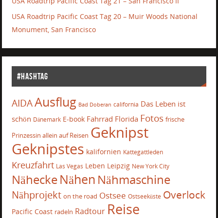
USA Roadtrip Pacific Coast Tag 21 – San Francisco II
USA Roadtrip Pacific Coast Tag 20 – Muir Woods National
Monument, San Francisco
#Hashtag
Ausflug
AIDA
Das Leben ist
california
Bad Doberan
Fotos
schön
Fahrrad
Florida
E-book
frische
Dänemark
Geknipst
Prinzessin allein auf Reisen
Geknipstes
kalifornien
Kattegattleden
Kreuzfahrt
Leben
Leipzig
Las Vegas
New York City
Nähecke
Nähen
Nähmaschine
Overlock
Nähprojekt
Ostsee
on the road
Ostseeküste
Reise
Radtour
Pacific Coast
radeln