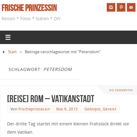
Frische Prinzessin
Reisen * Fotos * Nähen * DIY
Start
»
Beiträge verschlagwortet mit "Petersdom"
SCHLAGWORT:
PETERSDOM
EIN KOMMENTAR
[Reise] Rom – Vatikanstadt
Von
frischeprinzessin
Mai 9, 2015
Geknipst
,
Gereist
Der dritte Tag startet mit einem kleinen Frühstück direkt vor
dem Vatikan.