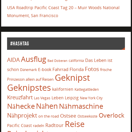
USA Roadtrip Pacific Coast Tag 20 – Muir Woods National
Monument, San Francisco
#Hashtag
Ausflug
AIDA
Das Leben ist
california
Bad Doberan
Fotos
schön
Fahrrad
Florida
E-book
frische
Dänemark
Geknipst
Prinzessin allein auf Reisen
Geknipstes
kalifornien
Kattegattleden
Kreuzfahrt
Leben
Leipzig
Las Vegas
New York City
Nähecke
Nähen
Nähmaschine
Overlock
Nähprojekt
Ostsee
on the road
Ostseeküste
Reise
Radtour
Pacific Coast
radeln