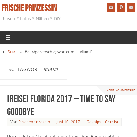
Frische Prinzessin
Reisen * Fotos * Nähen * DIY
Start
»
Beiträge verschlagwortet mit "Miami"
SCHLAGWORT:
MIAMI
KEINE KOMMENTARE
[Reise] Florida 2017 – Time to Say
Goodbye
Von
frischeprinzessin
Juni 10, 2017
Geknipst
,
Gereist
Unsere letzte Nacht auf amerikanischen Boden geht zu