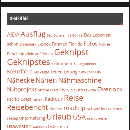
#Hashtag
Ausflug
AIDA
Das Leben ist
california
Bad Doberan
Fotos
schön
Fahrrad
Florida
E-book
frische
Dänemark
Geknipst
Prinzessin allein auf Reisen
Geknipstes
kalifornien
Kattegattleden
Kreuzfahrt
Leben
Leipzig
Las Vegas
New York City
Nähecke
Nähen
Nähmaschine
Overlock
Nähprojekt
Ostsee
on the road
Ostseeküste
Reise
Radtour
Pacific Coast
radeln
Reisebericht
roadtrip
Schweden
Reisen
schönes
Urlaub
USA
Unterhaltung
seetag
usasüdwesten
usawesten
Österreich
wandern