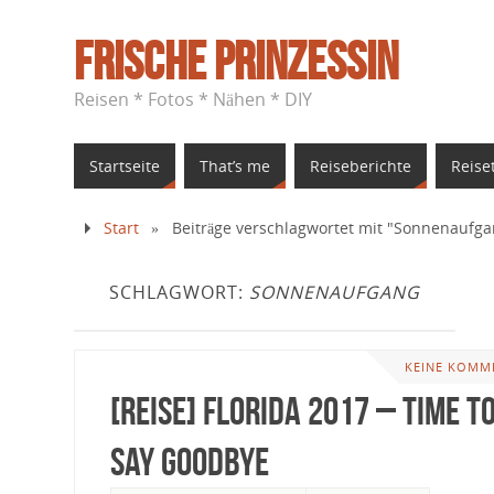
Frische Prinzessin
Reisen * Fotos * Nähen * DIY
Startseite
That’s me
Reiseberichte
Reise
Start
»
Beiträge verschlagwortet mit "Sonnenaufga
SCHLAGWORT:
SONNENAUFGANG
KEINE KOMM
[Reise] Florida 2017 – Time t
Say Goodbye