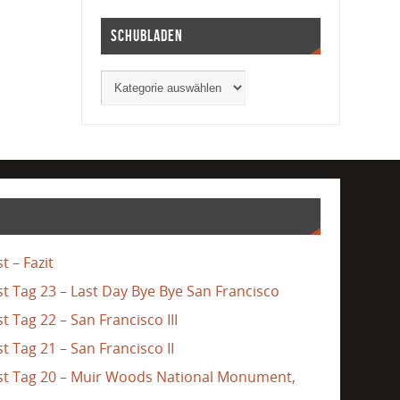
Schubladen
t – Fazit
st Tag 23 – Last Day Bye Bye San Francisco
t Tag 22 – San Francisco III
t Tag 21 – San Francisco II
ast Tag 20 – Muir Woods National Monument,