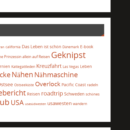
Das Leben ist schön
E-book
california
Dänemark
ran
Geknipst
he Prinzessin allein auf Reisen
Kreuzfahrt
ornien
Leben
Kattegattleden
Las Vegas
cke
Nähen
Nähmaschine
Overlock
stsee
Pacific Coast
radeln
Ostseeküste
ebericht
roadtrip
Schweden
Reisen
schönes
aub
USA
usawesten
wandern
usasüdwesten