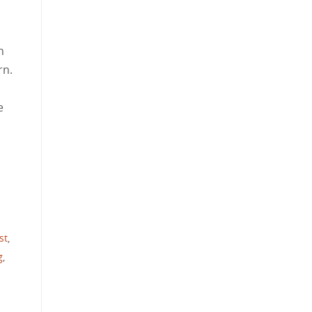
n
rn.
e
st
,
g
,