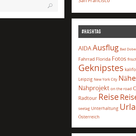
San Francisco
#Hashtag
Ausflug
AIDA
Bad Dobe
Fotos
Fahrrad
Florida
frisc
Geknipstes
kalif
Nähe
Leipzig
New York City
Nähprojekt
O
on the road
Reise
Reis
Radtour
Url
Unterhaltung
seetag
Österreich