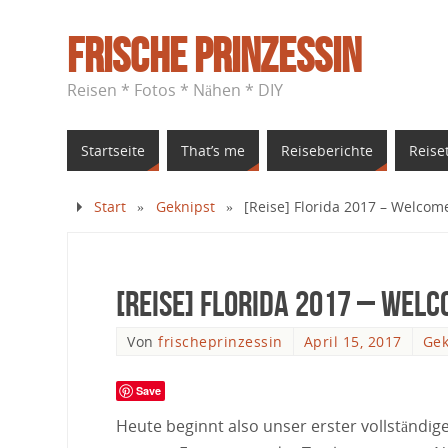
Frische Prinzessin
Reisen * Fotos * Nähen * DIY
Startseite
That’s me
Reiseberichte
Reise
Start
»
Geknipst
»
[Reise] Florida 2017 – Welcom
[Reise] Florida 2017 – Welc
Von
frischeprinzessin
April 15, 2017
Gek
Save
Heute beginnt also unser erster vollständiger