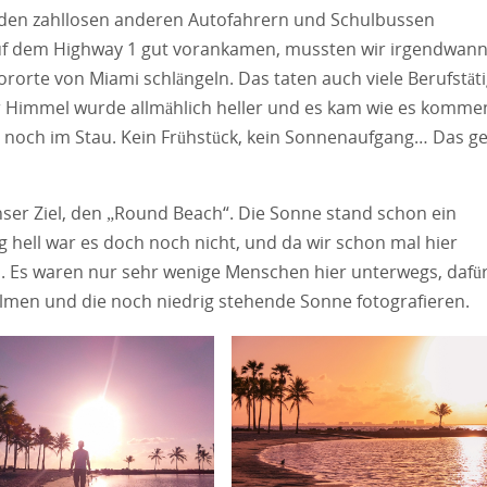
 den zahllosen anderen Autofahrern und Schulbussen
uf dem Highway 1 gut vorankamen, mussten wir irgendwan
orte von Miami schlängeln. Das taten auch viele Berufstäti
r Himmel wurde allmählich heller und es kam wie es komme
 noch im Stau. Kein Frühstück, kein Sonnenaufgang… Das g
nser Ziel, den „Round Beach“. Die Sonne stand schon ein
g hell war es doch noch nicht, und da wir schon mal hier
. Es waren nur sehr wenige Menschen hier unterwegs, dafü
lmen und die noch niedrig stehende Sonne fotografieren.