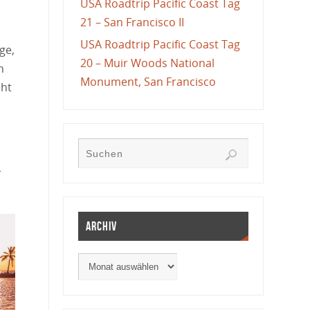
USA Roadtrip Pacific Coast Tag
21 – San Francisco II
n
USA Roadtrip Pacific Coast Tag
ge,
20 – Muir Woods National
n
Monument, San Francisco
eht
r
Archiv