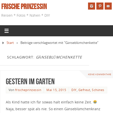
Frische Prinzessin
Reisen * Fotos * Nähen * DIY
Start
»
Beiträge verschlagwortet mit "Gänseblümchenkette"
SCHLAGWORT:
GÄNSEBLÜMCHENKETTE
KEINE KOMMENTARE
Gestern im Garten
Von
frischeprinzessin
Mai 15, 2015
DIY
,
Gefreut
,
Schönes
Als Kind hatte ich für sowas halt einfach keine Zeit.
Naja, besser spät als nie. So einen Gänseblümchenkranz