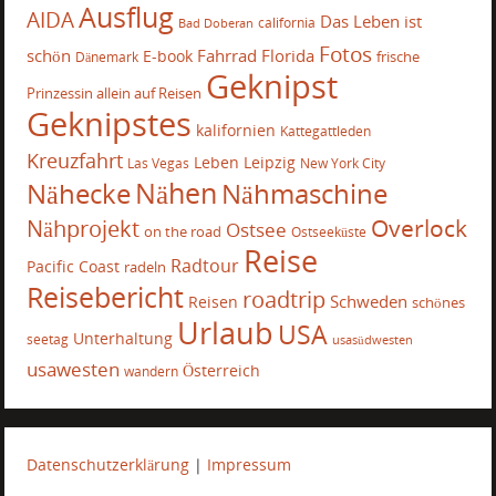
Ausflug
AIDA
Das Leben ist
california
Bad Doberan
Fotos
schön
Fahrrad
Florida
E-book
frische
Dänemark
Geknipst
Prinzessin allein auf Reisen
Geknipstes
kalifornien
Kattegattleden
Kreuzfahrt
Leben
Leipzig
Las Vegas
New York City
Nähecke
Nähen
Nähmaschine
Overlock
Nähprojekt
Ostsee
on the road
Ostseeküste
Reise
Radtour
Pacific Coast
radeln
Reisebericht
roadtrip
Schweden
Reisen
schönes
Urlaub
USA
Unterhaltung
seetag
usasüdwesten
usawesten
Österreich
wandern
Datenschutzerklärung
|
Impressum