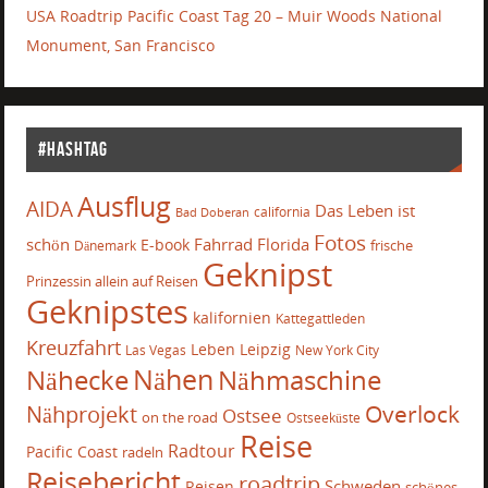
USA Roadtrip Pacific Coast Tag 20 – Muir Woods National
Monument, San Francisco
#Hashtag
Ausflug
AIDA
Das Leben ist
california
Bad Doberan
Fotos
schön
Fahrrad
Florida
E-book
frische
Dänemark
Geknipst
Prinzessin allein auf Reisen
Geknipstes
kalifornien
Kattegattleden
Kreuzfahrt
Leben
Leipzig
Las Vegas
New York City
Nähecke
Nähen
Nähmaschine
Overlock
Nähprojekt
Ostsee
on the road
Ostseeküste
Reise
Radtour
Pacific Coast
radeln
Reisebericht
roadtrip
Schweden
Reisen
schönes