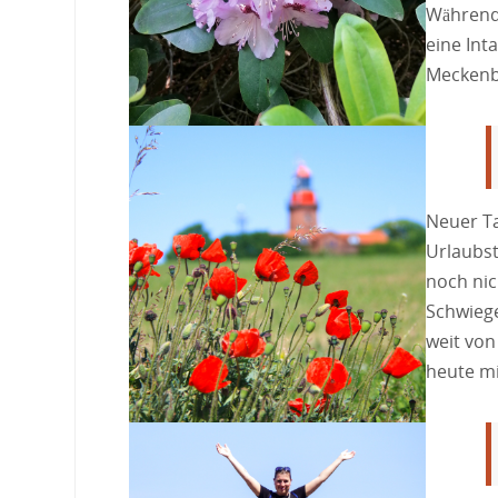
Während 
eine Int
Mecken
Neuer Ta
Urlaubst
noch nic
Schwiege
weit von
heute m