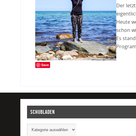
Der letz
eigentli
Heute we
schon wi
Es stand
Progra
Save
Schubladen