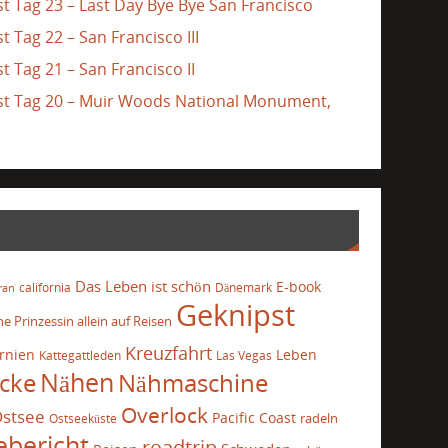
st Tag 23 – Last Day Bye Bye San Francisco
t Tag 22 – San Francisco III
t Tag 21 – San Francisco II
ast Tag 20 – Muir Woods National Monument,
Das Leben ist schön
E-book
california
Dänemark
ran
Geknipst
he Prinzessin allein auf Reisen
Kreuzfahrt
ornien
Leben
Kattegattleden
Las Vegas
cke
Nähen
Nähmaschine
Overlock
stsee
Pacific Coast
radeln
Ostseeküste
ebericht
roadtrip