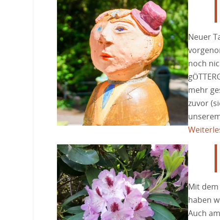
Neuer Ta
vorgeno
noch nic
gÖTTERGA
mehr ge
zuvor (s
unserem 
Weiterl
Mit dem
haben wi
Auch am 