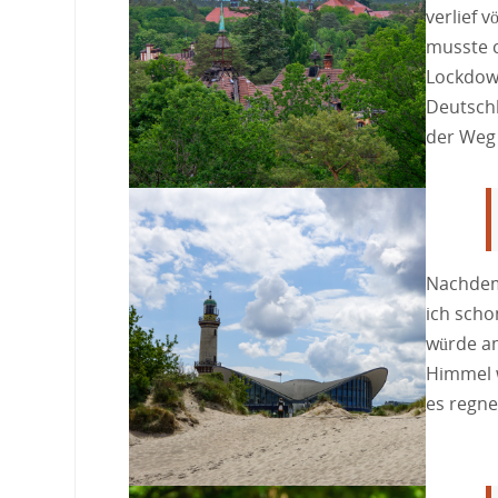
verlief v
musste c
Lockdow
Deutschl
der Weg
Nachdem
ich scho
würde am
Himmel w
es regne