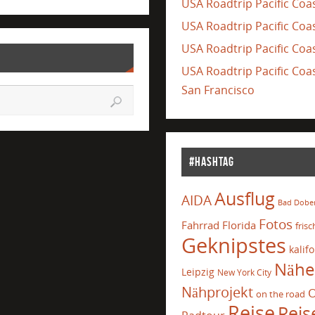
USA Roadtrip Pacific Coa
USA Roadtrip Pacific Coas
USA Roadtrip Pacific Coas
USA Roadtrip Pacific Co
San Francisco
#Hashtag
Ausflug
AIDA
Bad Dobe
Fotos
Fahrrad
Florida
frisc
Geknipstes
kalif
Nähe
Leipzig
New York City
Nähprojekt
O
on the road
Reise
Reis