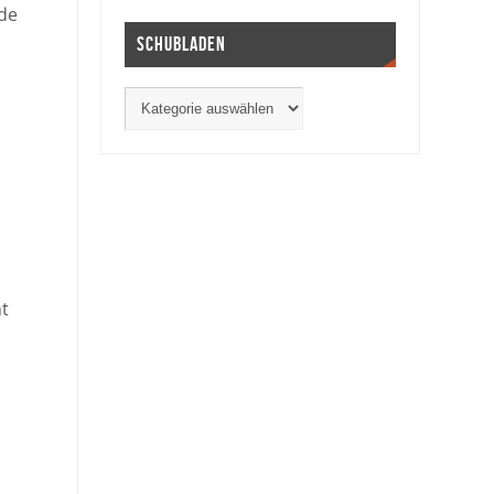
ade
Schubladen
n
ht