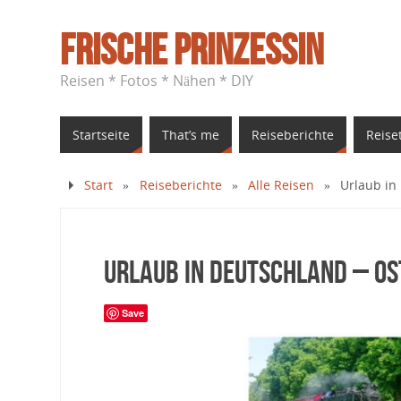
Frische Prinzessin
Reisen * Fotos * Nähen * DIY
Startseite
That’s me
Reiseberichte
Reise
Start
»
Reiseberichte
»
Alle Reisen
»
Urlaub in
Urlaub in Deutschland – Os
Save