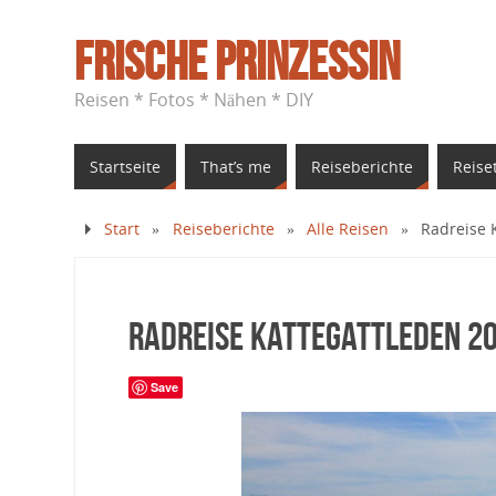
Frische Prinzessin
Reisen * Fotos * Nähen * DIY
Startseite
That’s me
Reiseberichte
Reise
Start
»
Reiseberichte
»
Alle Reisen
»
Radreise 
Radreise Kattegattleden 2
Save