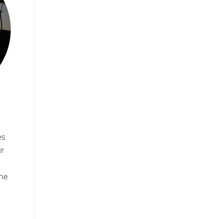
es
ir
ne