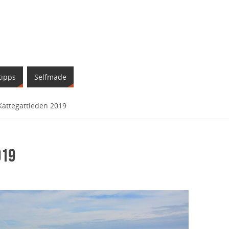
tipps
Selfmade
Kattegattleden 2019
019