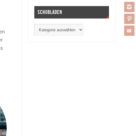
Schubladen
ren
er
as