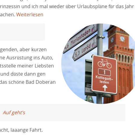
Prinzessin und ich mal wieder über Urlaubspläne für das Jahr
rachen.
Weiterlesen
ngenden, aber kurzen
ne Ausrüstung ins Auto,
sstelle meiner Liebsten
 und düste dann gen
r das schöne Bad Doberan
Auf geht’s
cht, laaange Fahrt.