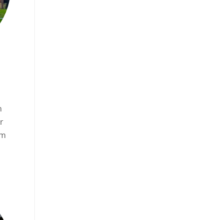
h
r
rm