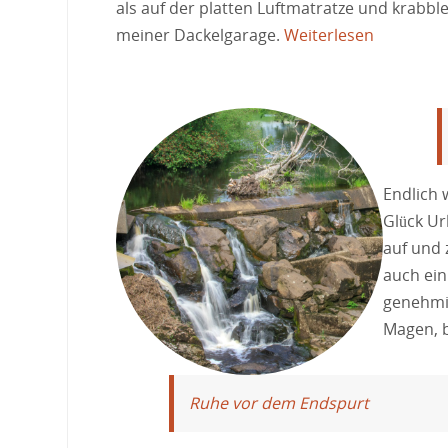
als auf der platten Luftmatratze und krabb
meiner Dackelgarage.
Weiterlesen
Endlich 
Glück Ur
auf und 
auch ein
genehmig
Magen, 
Ruhe vor dem Endspurt