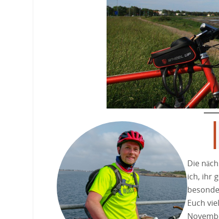
Die näch
ich, ih
besonder
Euch vie
November