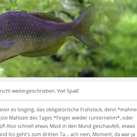
icht weitergeschrieben. Viel Spaß!
evor es losging, das obligatorische Frühstück, denn *mahn
igste Mahlzeit des Tages *Finger wieder runternehm*, oder
! Also schnell etwas Müsli in den Mund geschaufelt, etwas
nd los geht’s zum dritten Ta… ach nein, Moment, da war ja