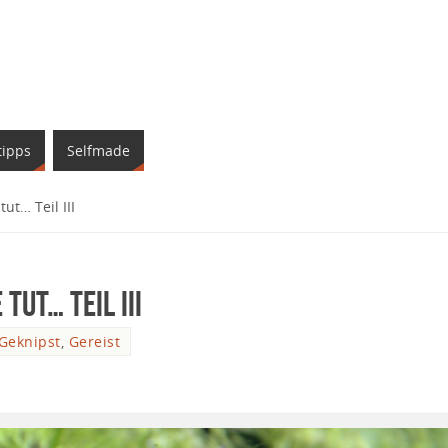
tipps
Selfmade
ut… Teil III
tut… Teil III
Geknipst
,
Gereist