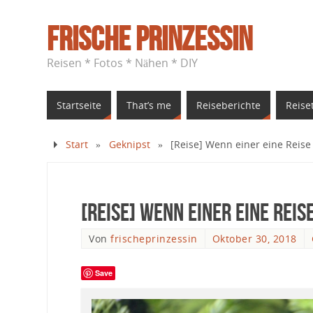
Frische Prinzessin
Reisen * Fotos * Nähen * DIY
Startseite
That’s me
Reiseberichte
Reise
Start
»
Geknipst
»
[Reise] Wenn einer eine Reise t
[Reise] Wenn einer eine Reise 
Von
frischeprinzessin
Oktober 30, 2018
Save