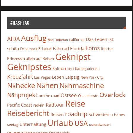
#Hashtag
Ausflug
AIDA
Das Leben ist
california
Bad Doberan
Fotos
schön
Fahrrad
Florida
E-book
frische
Dänemark
Geknipst
Prinzessin allein auf Reisen
Geknipstes
kalifornien
Kattegattleden
Kreuzfahrt
Leben
Leipzig
Las Vegas
New York City
Nähecke
Nähen
Nähmaschine
Overlock
Nähprojekt
Ostsee
on the road
Ostseeküste
Reise
Radtour
Pacific Coast
radeln
Reisebericht
roadtrip
Schweden
Reisen
schönes
Urlaub
USA
Unterhaltung
seetag
usasüdwesten
usawesten
Österreich