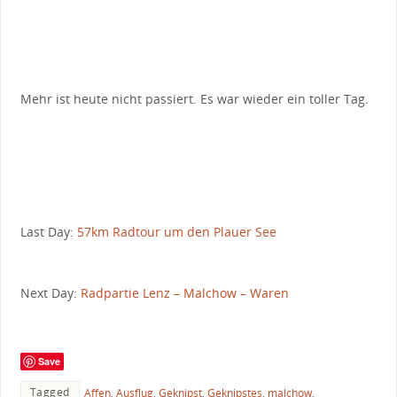
Mehr ist heute nicht passiert. Es war wieder ein toller Tag.
Last Day:
57km Radtour um den Plauer See
Next Day:
Radpartie Lenz – Malchow – Waren
Save
Tagged
Affen
,
Ausflug
,
Geknipst
,
Geknipstes
,
malchow
,