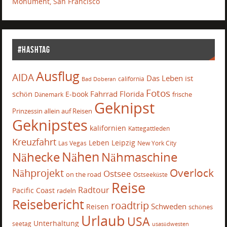
Monument, San Francisco
#Hashtag
Ausflug
AIDA
Das Leben ist
california
Bad Doberan
Fotos
schön
Fahrrad
Florida
E-book
frische
Dänemark
Geknipst
Prinzessin allein auf Reisen
Geknipstes
kalifornien
Kattegattleden
Kreuzfahrt
Leben
Leipzig
Las Vegas
New York City
Nähecke
Nähen
Nähmaschine
Overlock
Nähprojekt
Ostsee
on the road
Ostseeküste
Reise
Radtour
Pacific Coast
radeln
Reisebericht
roadtrip
Schweden
Reisen
schönes
Urlaub
USA
Unterhaltung
seetag
usasüdwesten