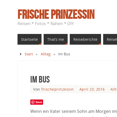
Frische Prinzessin
Reisen * Fotos * Nähen * DIY
Startseite
That’s me
Reiseberichte
Reise
Start
»
Alltag
»
Im Bus
Im Bus
Von
frischeprinzessin
April 23, 2016
All
Save
Wenn ein Vater seinem Sohn am Morgen im B