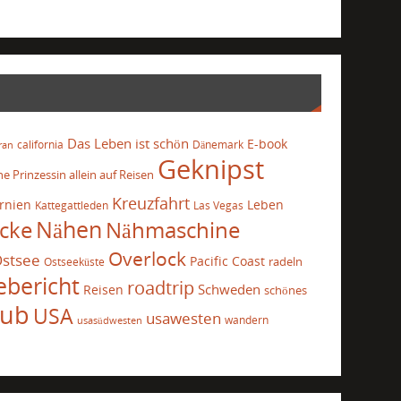
Das Leben ist schön
E-book
california
Dänemark
ran
Geknipst
he Prinzessin allein auf Reisen
Kreuzfahrt
ornien
Leben
Kattegattleden
Las Vegas
cke
Nähen
Nähmaschine
Overlock
stsee
Pacific Coast
radeln
Ostseeküste
ebericht
roadtrip
Schweden
Reisen
schönes
aub
USA
usawesten
wandern
usasüdwesten