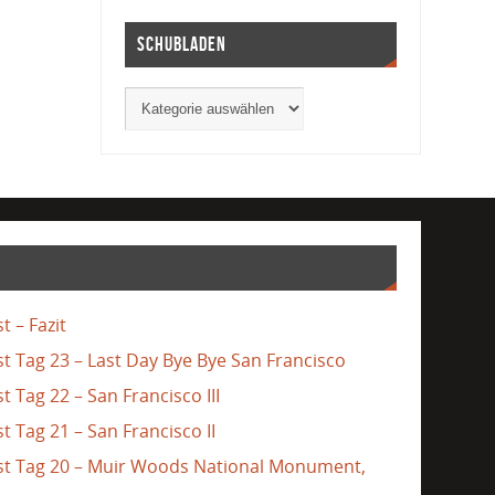
Schubladen
t – Fazit
st Tag 23 – Last Day Bye Bye San Francisco
t Tag 22 – San Francisco III
t Tag 21 – San Francisco II
ast Tag 20 – Muir Woods National Monument,