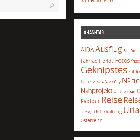
San Francisco
#Hashtag
Ausflug
AIDA
Bad Dobe
Fotos
Fahrrad
Florida
frisc
Geknipstes
kalif
Nähe
Leipzig
New York City
Nähprojekt
O
on the road
Reise
Reis
Radtour
Url
Unterhaltung
seetag
Österreich