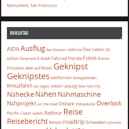
Monument, San Francisco
#Hashtag
Ausflug
AIDA
Das Leben ist
california
Bad Doberan
Fotos
schön
Fahrrad
Florida
E-book
frische
Dänemark
Geknipst
Prinzessin allein auf Reisen
Geknipstes
kalifornien
Kattegattleden
Kreuzfahrt
Leben
Leipzig
Las Vegas
New York City
Nähecke
Nähen
Nähmaschine
Overlock
Nähprojekt
Ostsee
on the road
Ostseeküste
Reise
Radtour
Pacific Coast
radeln
Reisebericht
roadtrip
Schweden
Reisen
schönes