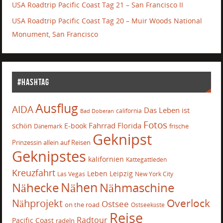
USA Roadtrip Pacific Coast Tag 21 – San Francisco II
USA Roadtrip Pacific Coast Tag 20 – Muir Woods National
Monument, San Francisco
#Hashtag
Ausflug
AIDA
Das Leben ist
california
Bad Doberan
Fotos
schön
Fahrrad
Florida
E-book
frische
Dänemark
Geknipst
Prinzessin allein auf Reisen
Geknipstes
kalifornien
Kattegattleden
Kreuzfahrt
Leben
Leipzig
Las Vegas
New York City
Nähecke
Nähen
Nähmaschine
Overlock
Nähprojekt
Ostsee
on the road
Ostseeküste
Reise
Radtour
Pacific Coast
radeln