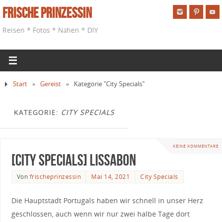
Frische Prinzessin
Reisen * Fotos * Nähen * DIY
Start
»
Gereist
»
Kategorie "City Specials"
KATEGORIE:
CITY SPECIALS
KEINE KOMMENTARE
[City Specials] Lissabon
Von
frischeprinzessin
Mai 14, 2021
City Specials
Die Hauptstadt Portugals haben wir schnell in unser Herz
geschlossen, auch wenn wir nur zwei halbe Tage dort