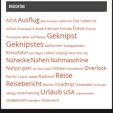
#Hashtag
Ausflug
AIDA
Das Leben ist
california
Bad Doberan
Fotos
schön
Fahrrad
Florida
E-book
frische
Dänemark
Geknipst
Prinzessin allein auf Reisen
Geknipstes
kalifornien
Kattegattleden
Kreuzfahrt
Leben
Leipzig
Las Vegas
New York City
Nähecke
Nähen
Nähmaschine
Overlock
Nähprojekt
Ostsee
on the road
Ostseeküste
Reise
Radtour
Pacific Coast
radeln
Reisebericht
roadtrip
Schweden
Reisen
schönes
Urlaub
USA
Unterhaltung
seetag
usasüdwesten
usawesten
Österreich
wandern