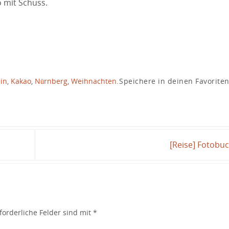
o mit Schuss.
in
,
Kakao
,
Nürnberg
,
Weihnachten
.
Speichere in deinen Favorite
[Reise] Fotobu
forderliche Felder sind mit
*