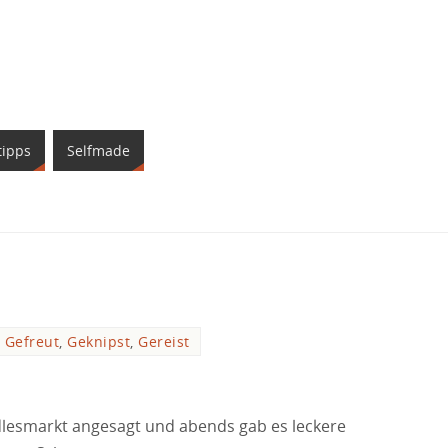
tipps
Selfmade
Gefreut
,
Geknipst
,
Gereist
esmarkt angesagt und abends gab es leckere