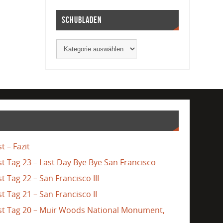
Schubladen
t – Fazit
st Tag 23 – Last Day Bye Bye San Francisco
t Tag 22 – San Francisco III
t Tag 21 – San Francisco II
ast Tag 20 – Muir Woods National Monument,