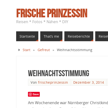
Frische Prinzessin
Reisen * Fotos * Nähen * DIY
Startseite
That’s me
Reiseberichte
Reise
Start
»
Gefreut
»
Weihnachtsstimmung
Weihnachtsstimmung
Von
frischeprinzessin
Dezember 3, 2014
Save
Am Wochenende war Nürnberger Christkindl