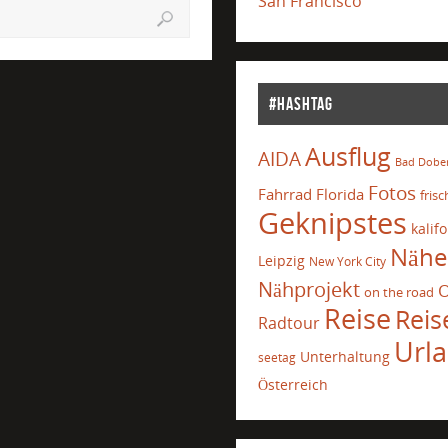
San Francisco
#Hashtag
Ausflug
AIDA
Bad Dobe
Fotos
Fahrrad
Florida
frisc
Geknipstes
kalif
Nähe
Leipzig
New York City
Nähprojekt
O
on the road
Reise
Reis
Radtour
Url
Unterhaltung
seetag
Österreich