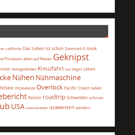
Das Leben ist schön
E-book
california
Dänemark
ran
Geknipst
he Prinzessin allein auf Reisen
Kreuzfahrt
ornien
Leben
Kattegattleden
Las Vegas
cke
Nähen
Nähmaschine
Overlock
stsee
Pacific Coast
radeln
Ostseeküste
ebericht
roadtrip
Schweden
Reisen
schönes
aub
USA
usawesten
wandern
usasüdwesten