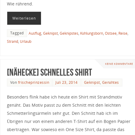
Wie rührend.
Weiterlesen
Tagged
Ausflug
,
Geknipst
,
Geknipstes
,
Kühlungsborn
,
Ostsee
,
Reise
,
Strand
,
Urlaub
KEINE KOMMENTARE
[Nähecke] schnelles Shirt
Von
frischeprinzessin
Juli 23, 2014
Geknipst
,
Genähtes
Besonders flink habe ich heute ein Shirt mit Strandmotiv
genäht. Das Motiv passt zu dem Schnitt mit den leichten
Schmetterlingsärmeln sehr gut. Den Schnitt hab ich im
Übrigen nur von einem anderen T-Shirt auf ein Bogen Papier
übertragen. War sowieso ein One Size Shirt, da passte das