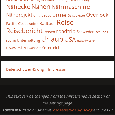
Nähecke
Nähen
Nähmaschine
Overlock
Nähprojekt
Ostsee
on the road
Ostseeküste
Reise
Radtour
Pacific Coast
radeln
Reisebericht
roadtrip
Schweden
Reisen
schönes
Urlaub
USA
Unterhaltung
seetag
usasüdwesten
usawesten
Österreich
wandern
Datenschutzerklärung
|
Impressum
This text can be changed from the Miscellaneous section of
the settings page.
Lorem ipsum
dolor sit amet,
consectetur adipiscing
elit, cras ut