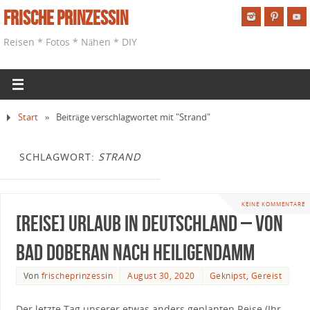
Frische Prinzessin
Reisen * Fotos * Nähen * DIY
Start
»
Beiträge verschlagwortet mit "Strand"
SCHLAGWORT:
STRAND
KEINE KOMMENTARE
[Reise] Urlaub in Deutschland – Von
Bad Doberan nach Heiligendamm
Von
frischeprinzessin
August 30, 2020
Geknipst
,
Gereist
Der letzte Tag unserer etwas anders geplanten Reise (Ihr