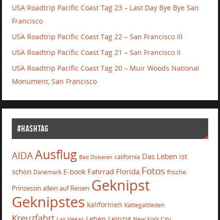
USA Roadtrip Pacific Coast Tag 23 – Last Day Bye Bye San
Francisco
USA Roadtrip Pacific Coast Tag 22 – San Francisco III
USA Roadtrip Pacific Coast Tag 21 – San Francisco II
USA Roadtrip Pacific Coast Tag 20 – Muir Woods National
Monument, San Francisco
#Hashtag
Ausflug
AIDA
Das Leben ist
california
Bad Doberan
Fotos
schön
Fahrrad
Florida
E-book
frische
Dänemark
Geknipst
Prinzessin allein auf Reisen
Geknipstes
kalifornien
Kattegattleden
Kreuzfahrt
Leben
Leipzig
Las Vegas
New York City