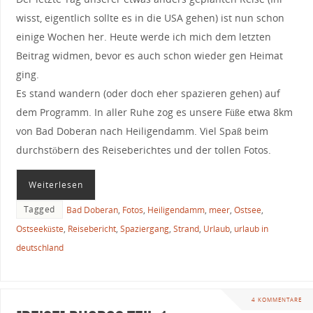
wisst, eigentlich sollte es in die USA gehen) ist nun schon
einige Wochen her. Heute werde ich mich dem letzten
Beitrag widmen, bevor es auch schon wieder gen Heimat
ging.
Es stand wandern (oder doch eher spazieren gehen) auf
dem Programm. In aller Ruhe zog es unsere Füße etwa 8km
von Bad Doberan nach Heiligendamm. Viel Spaß beim
durchstöbern des Reiseberichtes und der tollen Fotos.
Weiterlesen
Tagged
Bad Doberan
,
Fotos
,
Heiligendamm
,
meer
,
Ostsee
,
Ostseeküste
,
Reisebericht
,
Spaziergang
,
Strand
,
Urlaub
,
urlaub in
deutschland
4 KOMMENTARE