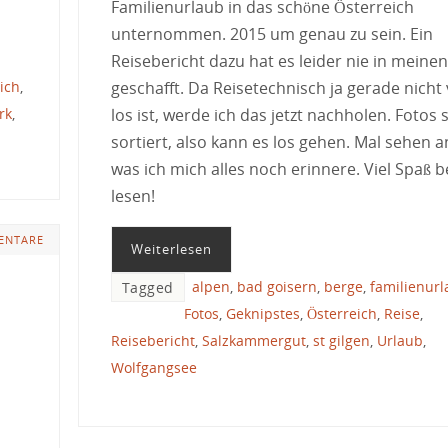
Familienurlaub in das schöne Österreich
unternommen. 2015 um genau zu sein. Ein
Reisebericht dazu hat es leider nie in meinen
ich
,
geschafft. Da Reisetechnisch ja gerade nicht 
rk
,
los ist, werde ich das jetzt nachholen. Fotos 
sortiert, also kann es los gehen. Mal sehen a
was ich mich alles noch erinnere. Viel Spaß 
lesen!
ENTARE
Weiterlesen
alpen
,
bad goisern
,
berge
,
familienur
Tagged
Fotos
,
Geknipstes
,
Österreich
,
Reise
,
Reisebericht
,
Salzkammergut
,
st gilgen
,
Urlaub
,
Wolfgangsee