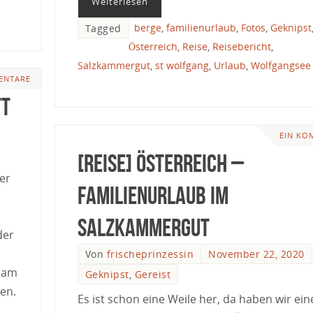
Weiterlesen
berge
,
familienurlaub
,
Fotos
,
Geknipst
Tagged
Österreich
,
Reise
,
Reisebericht
,
Salzkammergut
,
st wolfgang
,
Urlaub
,
Wolfgangsee
ENTARE
tt
EIN KO
[Reise] Österreich –
er
Familienurlaub im
Salzkammergut
der
Von
frischeprinzessin
November 22, 2020
h am
Geknipst
,
Gereist
en.
Es ist schon eine Weile her, da haben wir ei