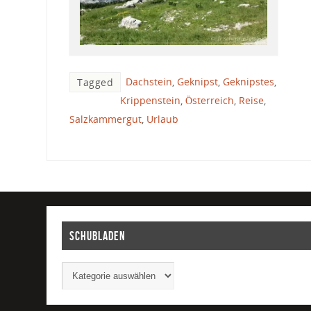
Dachstein
,
Geknipst
,
Geknipstes
,
Tagged
Krippenstein
,
Österreich
,
Reise
,
Salzkammergut
,
Urlaub
Schubladen