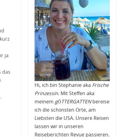
nd
kurz
r ja
s das
e
Hi, ich bin Stephanie aka
Frische
Prinzessin
. Mit Steffen aka
.
meinem
gÖTTERGATTEN
bereise
ich die schönsten Orte, am
Liebsten die USA. Unsere Reisen
lassen wir in unseren
Reiseberichten Revue passieren.