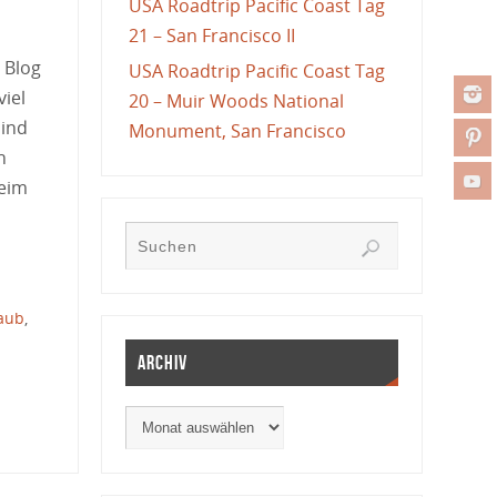
USA Roadtrip Pacific Coast Tag
21 – San Francisco II
 Blog
USA Roadtrip Pacific Coast Tag
viel
20 – Muir Woods National
sind
Monument, San Francisco
n
beim
laub
,
Archiv