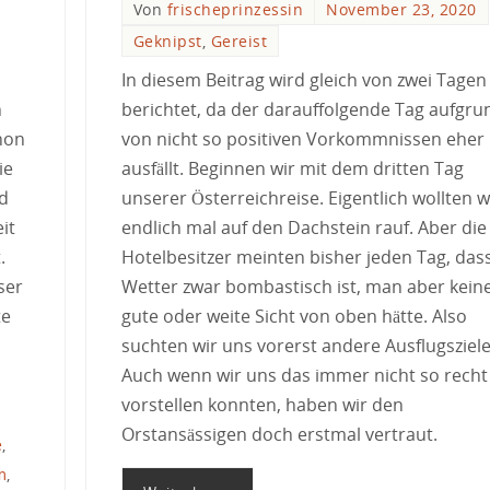
Von
frischeprinzessin
November 23, 2020
Geknipst
,
Gereist
In diesem Beitrag wird gleich von zwei Tagen
n
berichtet, da der darauffolgende Tag aufgru
hon
von nicht so positiven Vorkommnissen eher 
ie
ausfällt. Beginnen wir mit dem dritten Tag
nd
unserer Österreichreise. Eigentlich wollten wi
it
endlich mal auf den Dachstein rauf. Aber die
.
Hotelbesitzer meinten bisher jeden Tag, das
ser
Wetter zwar bombastisch ist, man aber kein
te
gute oder weite Sicht von oben hätte. Also
suchten wir uns vorerst andere Ausflugsziele
Auch wenn wir uns das immer nicht so recht
vorstellen konnten, haben wir den
Orstansässigen doch erstmal vertraut.
e
,
m
,