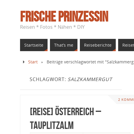
Frische Prinzessin
Reisen * Fotos * Nähen * DIY
Startseite
That’s me
Reiseberichte
Reise
Start
»
Beiträge verschlagwortet mit "Salzkammerg
SCHLAGWORT:
SALZKAMMERGUT
2 KOMM
[Reise] Österreich –
Tauplitzalm