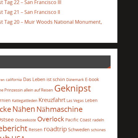
t Tag 22 – San Francisco III
t Tag 21 – San Francisco II
ast Tag 20 – Muir Woods National Monument,
Das Leben ist schön
E-book
california
Dänemark
ran
Geknipst
he Prinzessin allein auf Reisen
Kreuzfahrt
ornien
Leben
Kattegattleden
Las Vegas
cke
Nähen
Nähmaschine
Overlock
stsee
Pacific Coast
radeln
Ostseeküste
ebericht
roadtrip
Schweden
Reisen
schönes