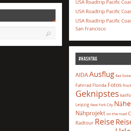
USA Roadtrip Pacific Coas
USA Roadtrip Pacific Coas
USA Roadtrip Pacific Co
San Francisco
#Hashtag
Ausflug
AIDA
Bad Dobe
Fotos
Fahrrad
Florida
frisc
Geknipstes
kalif
Nähe
Leipzig
New York City
Nähprojekt
O
on the road
Reise
Reis
Radtour