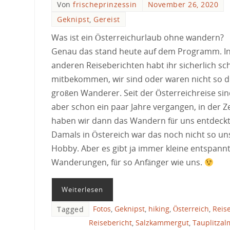
Von
frischeprinzessin
November 26, 2020
Geknipst
,
Gereist
Was ist ein Österreichurlaub ohne wandern?
Genau das stand heute auf dem Programm. I
anderen Reiseberichten habt ihr sicherlich sc
mitbekommen, wir sind oder waren nicht so d
großen Wanderer. Seit der Österreichreise si
aber schon ein paar Jahre vergangen, in der Ze
haben wir dann das Wandern für uns entdeckt
Damals in Östereich war das noch nicht so un
Hobby. Aber es gibt ja immer kleine entspann
Wanderungen, für so Anfänger wie uns.
Weiterlesen
Fotos
,
Geknipst
,
hiking
,
Österreich
,
Reis
Tagged
Reisebericht
,
Salzkammergut
,
Tauplitzal