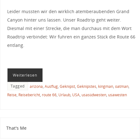
Leider mussten wir den wirklich atemberaubenden Grand
Canyon hinter uns lassen. Unser Roadtrip geht weiter.
Diesmal mit einer Strecke, die man durchaus mit dem Wort
Roadtrip verbindet: Wir fuhren ein ganzes Stück die Route 66
entlang.
Weiterlesen
Tagged
arizona
,
Ausflug
,
Geknipst
,
Geknipstes
,
kingman
,
oatman
,
Reise
,
Reisebericht
,
route 66
,
Urlaub
,
USA
,
usasüdwesten
,
usawesten
That's Me