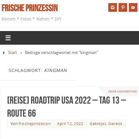
Frische Prinzessin
Reisen * Fotos * Nähen * DIY
Start
»
Beiträge verschlagwortet mit "kingman"
SCHLAGWORT:
KINGMAN
KEINE KOMMENTARE
[Reise] Roadtrip USA 2022 – Tag 13 –
Route 66
Von
frischeprinzessin
April 12, 2022
Geknipst
,
Gereist