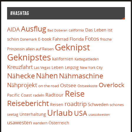
#Hashtag
Ausflug
AIDA
Das Leben ist
california
Bad Doberan
Fotos
schön
Fahrrad
Florida
E-book
frische
Dänemark
Geknipst
Prinzessin allein auf Reisen
Geknipstes
kalifornien
Kattegattleden
Kreuzfahrt
Leben
Leipzig
Las Vegas
New York City
Nähecke
Nähen
Nähmaschine
Overlock
Nähprojekt
Ostsee
on the road
Ostseeküste
Reise
Radtour
Pacific Coast
radeln
Reisebericht
roadtrip
Schweden
Reisen
schönes
Urlaub
USA
Unterhaltung
seetag
usasüdwesten
usawesten
Österreich
wandern