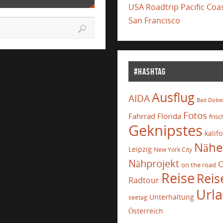
USA Roadtrip Pacific Co
San Francisco
#Hashtag
Ausflug
AIDA
Bad Dobe
Fotos
Fahrrad
Florida
frisc
Geknipstes
kalif
Nähe
Leipzig
New York City
Nähprojekt
O
on the road
Reise
Reis
Radtour
Url
Unterhaltung
seetag
Österreich