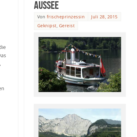
Aussee
Von
frischeprinzessin
Juli 28, 2015
Geknipst
,
Gereist
die
Das
,
en