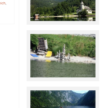
eich
,