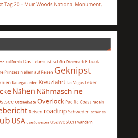
ast Tag 20 – Muir Woods National Monument,
Das Leben ist schön
E-book
california
Dänemark
ran
Geknipst
he Prinzessin allein auf Reisen
Kreuzfahrt
ornien
Leben
Kattegattleden
Las Vegas
cke
Nähen
Nähmaschine
Overlock
stsee
Pacific Coast
radeln
Ostseeküste
ebericht
roadtrip
Schweden
Reisen
schönes
aub
USA
usawesten
wandern
usasüdwesten