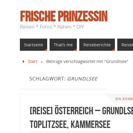
Frische Prinzessin
Reisen * Fotos * Nähen * DIY
Startseite
That’s me
Reiseberichte
Reise
Start
»
Beiträge verschlagwortet mit "Grundlsee"
SCHLAGWORT:
GRUNDLSEE
EIN KOM
[Reise] Österreich – Grundls
Toplitzsee, Kammersee