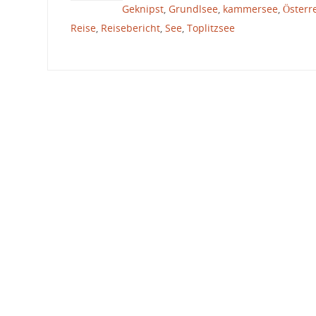
Geknipst
,
Grundlsee
,
kammersee
,
Österr
Reise
,
Reisebericht
,
See
,
Toplitzsee