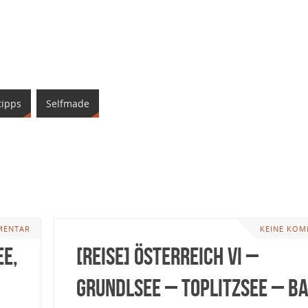
tipps
Selfmade
MENTAR
KEINE KOM
ee,
[Reise] Österreich VI –
Grundlsee – Toplitzsee – B